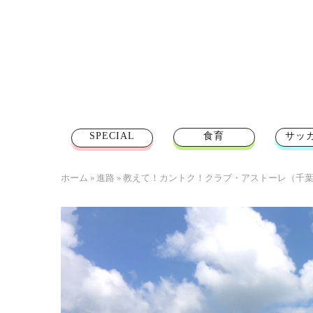
SPECIAL
食育
サッ
ホーム
»
進路
»
教えて！カントク！クラブ・アストーレ（千