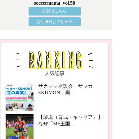
soccermama_vol.58
閲覧はこちら
定期送付お申し込み
人気記事
サカママ座談会「サッカー
×KUMON」両…
【環境（育成・キャリア）】
なぜ「MF王国…