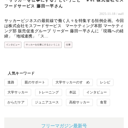
「サッカーを仕事にする」ということ ＃01 株式会社モス
フードサービス 藤田一平さん
2025-11-18
/ staff
サッカービジネスの最前線で働く人々を特集する恒例企画。今回
は株式会社モスフードサービス マーケティング本部 マーケティ
ング部 販売促進グループ リーダー 藤田一平さんに「現職への経
緯」「地域連携」「ス…
インタビュー
サッカーを仕事にするということ
仕事
人気キーワード
進路
親のサポート
大学サッカーのすゝめ
レシピ
大学サッカー
トレーニング
本誌
インタビュー
からだケア
ジュニアユース
高校サッカー
食育
フリーマガジン最新号