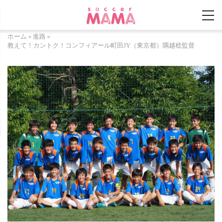
ホーム
»
進路
»
教えて！カントク！コンフィアール町田JY（東京都）隅越稔監督