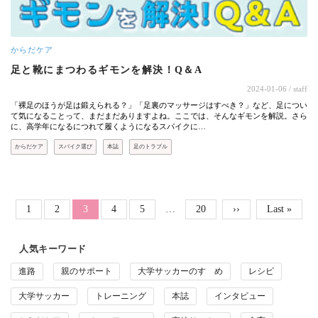
からだケア
足と靴にまつわるギモンを解決！Q＆A
2024-01-06
/ staff
「裸足のほうが足は鍛えられる？」「足裏のマッサージはすべき？」など、足につい
て気になることって、まだまだありますよね。ここでは、そんなギモンを解説。さら
に、高学年になるにつれて履くようになるスパイクに…
からだケア
スパイク選び
本誌
足のトラブル
ページ送り
Page
Page
Page
Page
Page
1
2
カレントページ
3
4
5
…
20
次ページ
››
最終ページ
Last »
人気キーワード
進路
親のサポート
大学サッカーのすゝめ
レシピ
大学サッカー
トレーニング
本誌
インタビュー