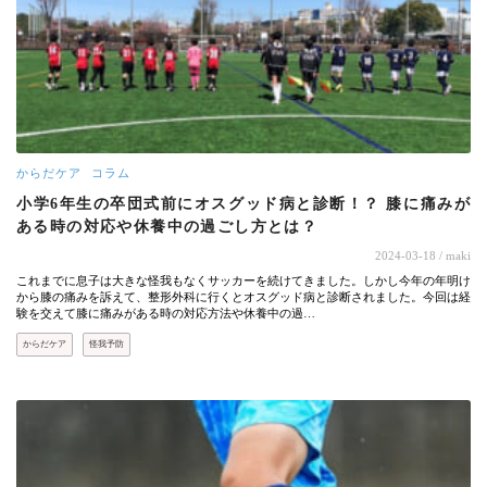
からだケア
コラム
小学6年生の卒団式前にオスグッド病と診断！？ 膝に痛みが
ある時の対応や休養中の過ごし方とは？
2024-03-18
/ maki
これまでに息子は大きな怪我もなくサッカーを続けてきました。しかし今年の年明け
から膝の痛みを訴えて、整形外科に行くとオスグッド病と診断されました。今回は経
験を交えて膝に痛みがある時の対応方法や休養中の過…
からだケア
怪我予防