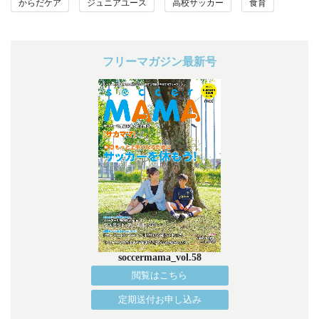
からだケア
ジュニアユース
高校サッカー
食育
フリーマガジン最新号
soccermama_vol.58
閲覧はこちら
定期送付お申し込み