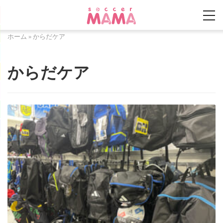
ホーム
»
からだケア
からだケア