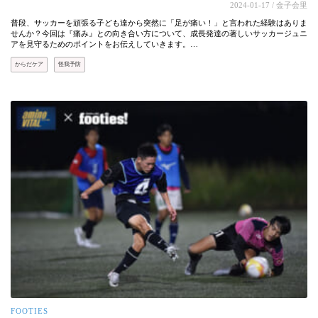
2024-01-17
/ 金子会里
普段、サッカーを頑張る子ども達から突然に「足が痛い！」と言われた経験はありま
せんか？今回は『痛み』との向き合い方について、成長発達の著しいサッカージュニ
アを見守るためのポイントをお伝えしていきます。…
からだケア
怪我予防
FOOTIES