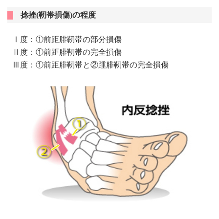
捻挫(靭帯損傷)の程度
Ⅰ度：①前距腓靭帯の部分損傷
Ⅱ度：①前距腓靭帯の完全損傷
Ⅲ度：①前距腓靭帯と②踵腓靭帯の完全損傷