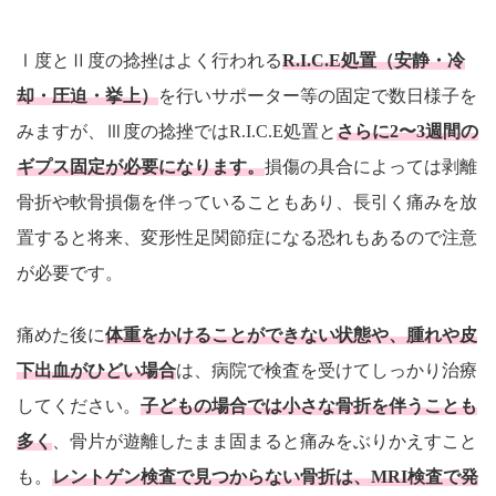
Ⅰ度とⅡ度の捻挫はよく行われる
R.I.C.E処置（安静・冷
却・圧迫・挙上）
を行いサポーター等の固定で数日様子を
みますが、Ⅲ度の捻挫ではR.I.C.E処置と
さらに2〜3週間の
ギプス固定が必要になります。
損傷の具合によっては剥離
骨折や軟骨損傷を伴っていることもあり、長引く痛みを放
置すると将来、変形性足関節症になる恐れもあるので注意
が必要です。
痛めた後に
体重をかけることができない状態や、腫れや皮
下出血がひどい場合
は、病院で検査を受けてしっかり治療
してください。
子どもの場合では小さな骨折を伴うことも
多く
、骨片が遊離したまま固まると痛みをぶりかえすこと
も。
レントゲン検査で見つからない骨折は、MRI検査で発