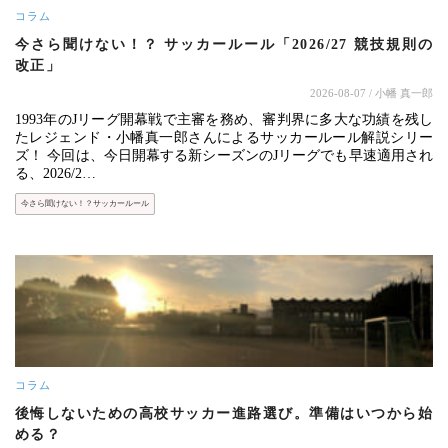
コラム
今さら聞けない！？ サッカールール「2026/27 競技規則の
改正」
2026-08-07
/ 小幡 真一郎
1993年のJリーグ開幕戦で主審を務め、審判界に多大な功績を残し
たレジェンド・小幡真一郎さんによるサッカールール解説シリー
ズ！ 今回は、今日開幕する新シーズンのJリーグでも早速適用され
る、2026/2…
今さら聞けない！？サッカールール
コラム
後悔しないための高校サッカー進路選び。準備はいつから始
める？