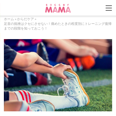
ホーム
»
からだケア
»
足首の捻挫はクセにさせない！痛めたときの程度別にトレーニング復帰
までの段階を知っておこう！