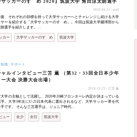
サッカーのすゝめ 2020】筑波大学 角田涼太朗選手
2020-04-21
/ staff
業後、それぞれの目標を持って大学サッカーへとチャレンジし続ける大学
ーヤーを紹介する「大学サッカーのすゝめ」。今回は筑波大学蹴球部から
太朗選手を紹介します。…
ッカー
大学サッカーのすゝめ
筑波大学
ー知識
サポート
ャルインタビュー三笘 薫 （第32・33回全日本少年
カー大会 決勝大会出場）
2019-12-23
/ 三笘 薫
大学の主軸として活躍し、2020年川崎フロンターレ内定が決まっている
手。大学3年次にU-21日本代表に選出されるなど、大学サッカー界を代
選手です。 そんな三笘選手は、ジュニア時代…
ビュー
全少
全日
筑波大学