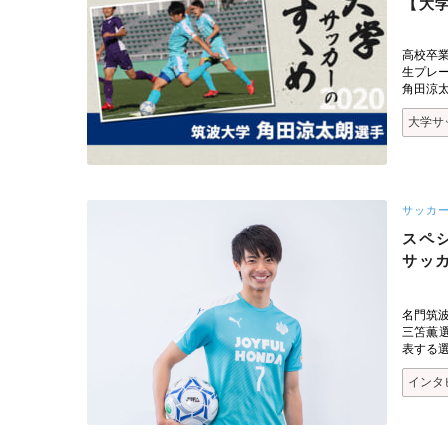
【大学
高校卒
生プレ
角田涼
大学サ
サッカ
スペシ
サッ
名門筑波
三笘薫選
表する
インタ