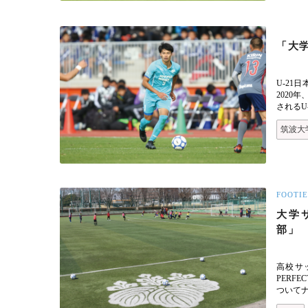
「大学
U-21
2020
されるU
筑波大
FOOTIE
大学サ
部」
高校サッ
PERF
ついて