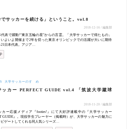
でサッカーを続ける」ということ。vol.8
2018-12-16
/ 編集部
日本代表で躍動!“東京五輪の星”からの言霊。「大学サッカーで得たもの」
年、いよいよ開催まで2年を切った東京オリンピックでの活躍が大いに期待
-21日本代表。アジア…
学
S
大学サッカーのすゝめ
ッカー PERFECT GUIDE vol.4 「筑波大学蹴球
2018-11-20
/ 編集部
カー応援メディア『footies!』にて大好評連載中の『大学サッカー
ECT GUIDE』。現役学生プレーヤー（掲載時）が、大学サッカーの魅力に
ナビゲートしてくれる同人気シリーズ…