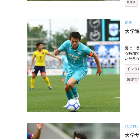
JUFA
進路
大学
夏は一
る時期
いだろ
インタ
筑波大
FOOTIE
大学