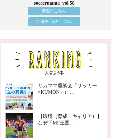
soccermama_vol.58
閲覧はこちら
定期送付お申し込み
人気記事
サカママ座談会「サッカー
×KUMON」両…
【環境（育成・キャリア）】
なぜ「MF王国…