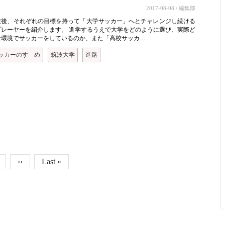
2017-08-08
/ 編集部
業後、それぞれの目標を持って「大学サッカー」へとチャレンジし続ける
プレーヤーを紹介します。 進学するうえで大学をどのように選び、実際ど
な環境でサッカーをしているのか、また「高校サッカ…
ッカーのすゝめ
筑波大学
進路
age
トページ
次ページ
››
最終ページ
Last »