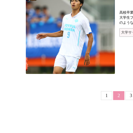
高校卒
大学生
のよう
大学サ
ページ送り
Page
P
1
カレン
2
3