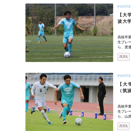
FOOTIE
【大学
波大
高校卒
生プレ
ら、渡邊
JUFA
FOOTIE
【大学
（筑
高校卒
生プレ
ら、山
JUFA