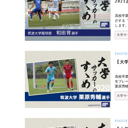
2021
高校卒
介する
します
大学サ
FOOTIE
【大学
高校卒
生プレ
栗原秀
大学サ
FOOTIE