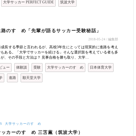
大学サッカー PERFECT GUIDE
筑波大学
進路のすゝめ「先輩が語るサッカー受験秘話」
2018-05-24
/ 編集部
番成長する季節と言われるが、高校3年生にとっては現実的に進路を考え
でもある。「大学でサッカーを続ける」そんな選択肢を考えている者も多
うが、その手段と方法は？ 見事合格を勝ち取り、大学…
ビュー
体験談
受験
大学サッカーのすゝめ
日本体育大学
学
進路
順天堂大学
S
大学サッカーのすゝめ
サッカーのすゝめ 三笘薫（筑波大学）