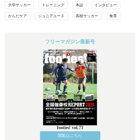
大学サッカー
トレーニング
本誌
インタビュー
からだケア
ジュニアユース
高校サッカー
食育
フリーマガジン最新号
footies! vol.73
閲覧はこちら