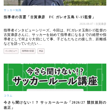
サッカー知識
指導者の言霊「古賀康彦 FC ガレオ玉島 U-15監督」
2026-08-07
/ 古賀康彦
指導者インタビューシリーズ。今回は、FCガレオ玉島U-15監督の
古賀康彦さんに、サッカーを始めて指導者になるまでの経歴や指
導者として何より大切にして事、子どもたちとの接し方、距離感
などを語っていただい…
インタビュー
指導者の言霊
本誌
コラム
今さら聞けない！？ サッカールール「2026/27 競技規則の
改正」