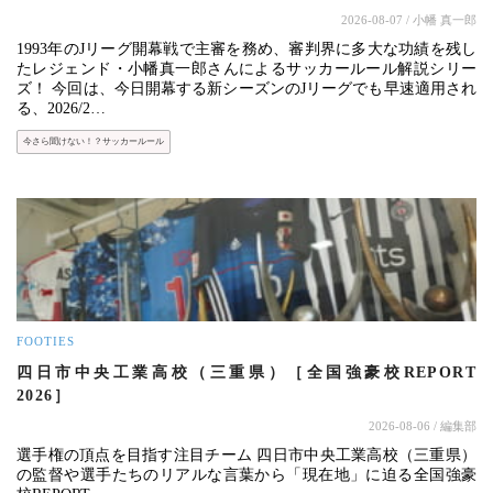
2026-08-07
/ 小幡 真一郎
1993年のJリーグ開幕戦で主審を務め、審判界に多大な功績を残し
たレジェンド・小幡真一郎さんによるサッカールール解説シリー
ズ！ 今回は、今日開幕する新シーズンのJリーグでも早速適用され
る、2026/2…
今さら聞けない！？サッカールール
FOOTIES
四日市中央工業高校（三重県）［全国強豪校REPORT
2026］
2026-08-06
/ 編集部
選手権の頂点を目指す注目チーム 四日市中央工業高校（三重県）
の監督や選手たちのリアルな言葉から「現在地」に迫る全国強豪