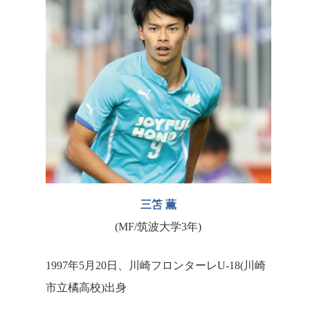
三笘 薫
(MF/筑波大学3年)
1997年5月20日、川崎フロンターレU-18(川崎
市立橘高校)出身