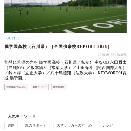
FOOTIES
鵬学園高校（石川県）［全国強豪校REPORT 2026］
2026-08-05
/ 編集部
能登に希望の光を 鵬学園高校（石川県／私立） 主なOB 永田貫太
（沖縄SV）／坂本陽斗（常葉大学）／山田春斗（関西国際大学）
／鈴木樟（立正大学）／八十島陸翔（法政大学） KEYWORD01育
成 鵬学園…
全国強豪校REPORT
高校サッカー
鵬学園高校
人気キーワード
進路
親のサポート
大学サッカーのすゝめ
レシピ