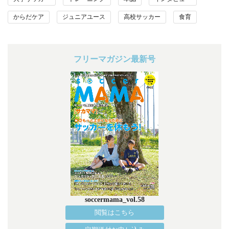
からだケア
ジュニアユース
高校サッカー
食育
フリーマガジン最新号
soccermama_vol.58
閲覧はこちら