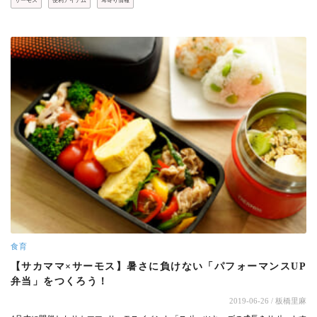
サーモス
便利アイテム
耳寄り情報
食育
【サカママ×サーモス】暑さに負けない「パフォーマンスUP
弁当」をつくろう！
2019-06-26
/ 板橋里麻