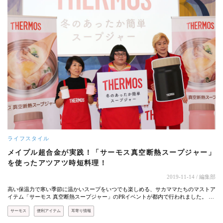
ライフスタイル
メイプル超合金が実践！「サーモス真空断熱スープジャー」
を使ったアツアツ時短料理！
2019-11-14
/ 編集部
高い保温力で寒い季節に温かいスープをいつでも楽しめる、サカママたちのマストア
イテム「サーモス 真空断熱スープジャー」のPRイベントが都内で行われました。 …
サーモス
便利アイテム
耳寄り情報