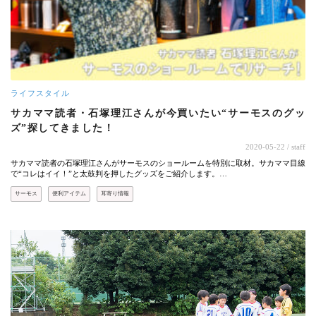
ライフスタイル
サカママ読者・石塚理江さんが今買いたい“サーモスのグッ
ズ”探してきました！
2020-05-22
/ staff
サカママ読者の石塚理江さんがサーモスのショールームを特別に取材。サカママ目線
で“コレはイイ！”と太鼓判を押したグッズをご紹介します。…
サーモス
便利アイテム
耳寄り情報