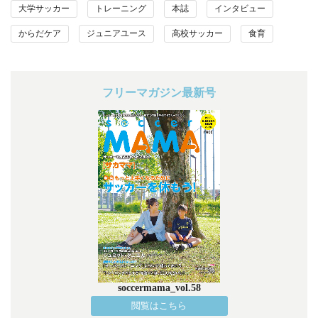
大学サッカー
トレーニング
本誌
インタビュー
からだケア
ジュニアユース
高校サッカー
食育
フリーマガジン最新号
soccermama_vol.58
閲覧はこちら