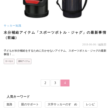
サッカー知識
水分補給アイテム「スポーツボトル・ジャグ」の最新事情
（前編）
2018-06-06
/ 編集部
子どもが水分補給をするために欠かせないアイテム、スポーツボトル・ジャグの最新
事情！…
サーモス
便利アイテム
ページ送り
Page
Page
2
3
カレントページ
4
人気キーワード
進路
親のサポート
大学サッカーのすゝめ
レシピ