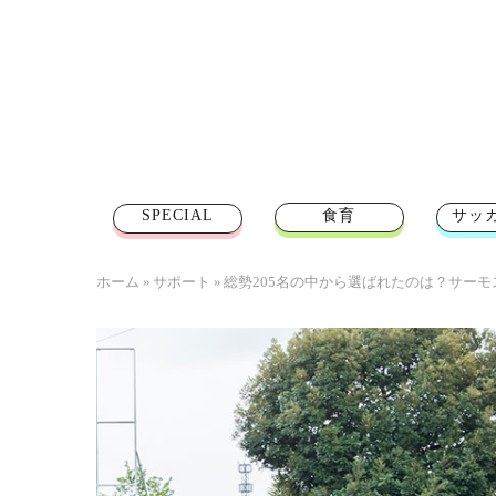
SPECIAL
食育
サッ
ホーム
»
サポート
»
総勢205名の中から選ばれたのは？サーモ