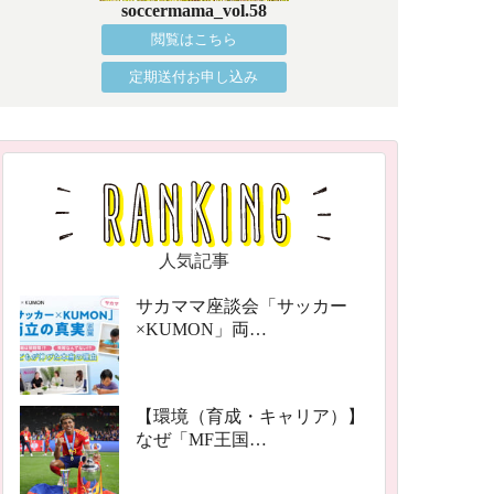
soccermama_vol.58
閲覧はこちら
定期送付お申し込み
人気記事
サカママ座談会「サッカー
×KUMON」両…
【環境（育成・キャリア）】
なぜ「MF王国…