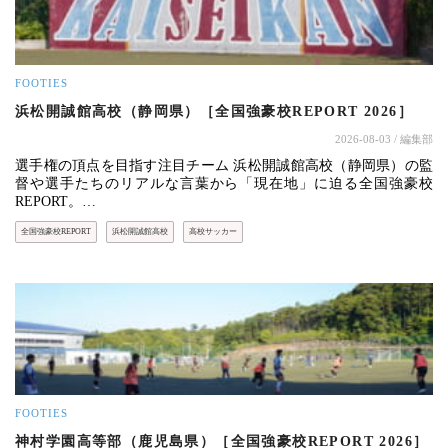
FOOTIES
浜松開誠館高校（静岡県）［全国強豪校REPORT 2026］
2026-08-03
/ 編集部
選手権の頂点を目指す注目チーム 浜松開誠館高校（静岡県）の監
督や選手たちのリアルな言葉から「現在地」に迫る全国強豪校
REPORT。…
全国強豪校REPORT
浜松開誠館高校
高校サッカー
FOOTIES
神村学園高等部（鹿児島県）［全国強豪校REPORT 2026］