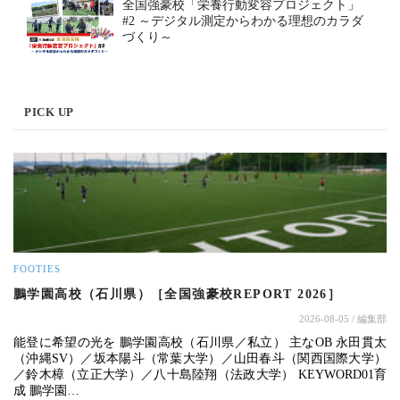
全国強豪校「栄養行動変容プロジェクト」
#2 ～デジタル測定からわかる理想のカラダ
づくり～
PICK UP
FOOTIES
鵬学園高校（石川県）［全国強豪校REPORT 2026］
2026-08-05
/ 編集部
能登に希望の光を 鵬学園高校（石川県／私立） 主なOB 永田貫太
（沖縄SV）／坂本陽斗（常葉大学）／山田春斗（関西国際大学）
／鈴木樟（立正大学）／八十島陸翔（法政大学） KEYWORD01育
成 鵬学園…