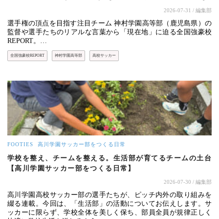
2026-07-31
/ 編集部
選手権の頂点を目指す注目チーム 神村学園高等部（鹿児島県）の
監督や選手たちのリアルな言葉から「現在地」に迫る全国強豪校
REPORT。…
全国強豪校REPORT
神村学園高等部
高校サッカー
FOOTIES
高川学園サッカー部をつくる日常
学校を整え、チームを整える。生活部が育てるチームの土台
【高川学園サッカー部をつくる日常】
2026-07-30
/ 編集部
高川学園高校サッカー部の選手たちが、ピッチ内外の取り組みを
綴る連載。今回は、「生活部」の活動についてお伝えします。サ
ッカーに限らず、学校全体を美しく保ち、部員全員が規律正しく