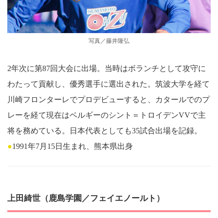
写真／藤井隆弘
2年次に第87回大会に出場。当時はボランチとして攻守に
わたって貢献し、優秀選手に選出された。筑波大学を経て
川崎フロンターレでプロデビューすると、カタールでのプ
レーを経て現在はベルギーのシント＝トロイデンVVで主
将を務めている。日本代表としても35試合出場を記録。
●
1991年7月15日生まれ、熊本県出身
上田綺世（鹿島学園／フェイエノールト）