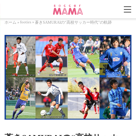
footies
»
ホーム
»
蒼きSAMURAIの“高校サッカー時代”の軌跡