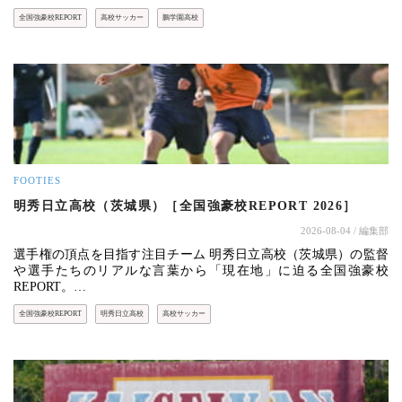
全国強豪校REPORT
高校サッカー
鵬学園高校
FOOTIES
明秀日立高校（茨城県）［全国強豪校REPORT 2026］
2026-08-04
/ 編集部
選手権の頂点を目指す注目チーム 明秀日立高校（茨城県）の監督
や選手たちのリアルな言葉から「現在地」に迫る全国強豪校
REPORT。…
全国強豪校REPORT
明秀日立高校
高校サッカー