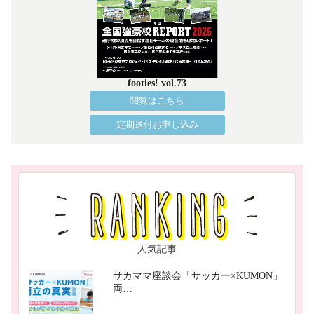
footies! vol.73
閲覧はこちら
定期送付お申し込み
人気記事
サカママ座談会「サッカー×KUMON」
両…