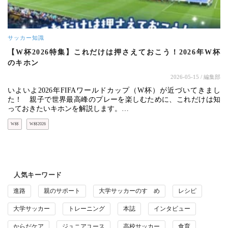
サッカー知識
【W杯2026特集】これだけは押さえておこう！2026年W杯
のキホン
2026-05-15
/ 編集部
いよいよ2026年FIFAワールドカップ（W杯）が近づいてきまし
た！ 親子で世界最高峰のプレーを楽しむために、これだけは知
っておきたいキホンを解説します。…
W杯
W杯2026
人気キーワード
進路
親のサポート
大学サッカーのすゝめ
レシピ
大学サッカー
トレーニング
本誌
インタビュー
からだケア
ジュニアユース
高校サッカー
食育