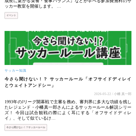
成長に繋がる栄養・食事バランス』などが学べる参加費無料のサ
ッカー教室を開催します。 …
イベント
サッカー知識
今さら聞けない！？ サッカールール「オフサイドディレイ
とウェイトアンドシー」
2026-05-22
/ 小幡 真一郎
1993年のJリーグ開幕戦で主審を務め、審判界に多大な功績を残し
たレジェンド・小幡真一郎さんによるサッカールール解説シリー
ズ！ 今回は試合観戦の際によく耳にする「オフサイドディレ
イ」、そして似ているけ…
今さら聞けない！？サッカールール