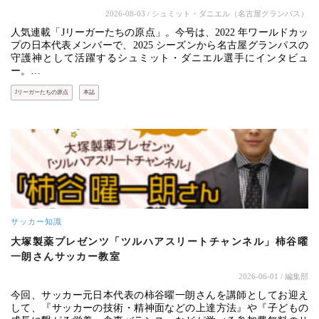
2026-08-03
/ シュミット・ダニエル（名古屋グランパス）
人気連載「Jリーガーたちの原点」。今号は、2022 年ワールドカッ
プの日本代表メンバーで、2025 シーズンから名古屋グランパスの
守護神として活躍するシュミット・ダニエル選手にインタビュ
ー。…
Jリーガーたちの原点
本誌
サッカー知識
大塚製薬プレゼンツ「ツルハアスリートチャンネル」柿谷曜
一朗さんサッカー教室
2026-06-01
/ 編集部
今回、サッカー元日本代表の柿谷曜一朗さんを講師としてお迎え
して、『サッカーの技術・精神面などの上達方法』や『子どもの