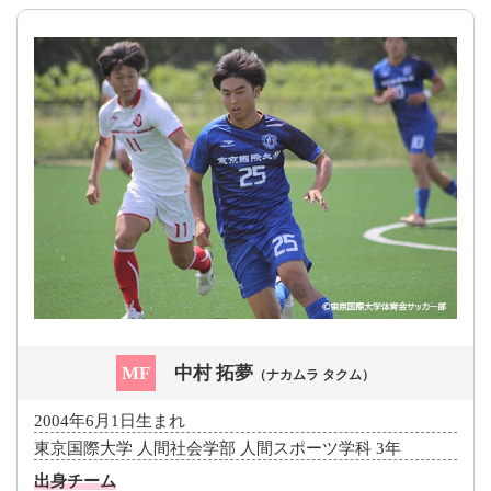
MF
中村 拓夢
（ナカムラ タクム）
2004年6月1日生まれ
東京国際大学 人間社会学部 人間スポーツ学科 3年
出身チーム