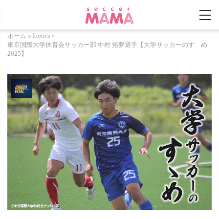
footies
»
ホーム
»
東京国際大学体育会サッカー部 中村 拓夢選手【大学サッカーのすゝめ
2025】