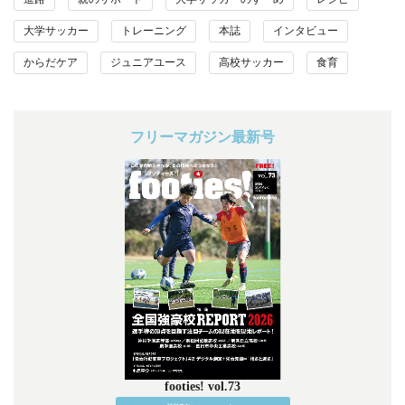
大学サッカー
トレーニング
本誌
インタビュー
からだケア
ジュニアユース
高校サッカー
食育
フリーマガジン最新号
footies! vol.73