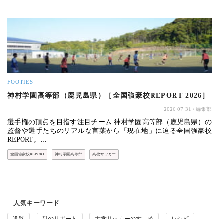
FOOTIES
神村学園高等部（鹿児島県）［全国強豪校REPORT 2026］
2026-07-31
/ 編集部
選手権の頂点を目指す注目チーム 神村学園高等部（鹿児島県）の
監督や選手たちのリアルな言葉から「現在地」に迫る全国強豪校
REPORT。…
全国強豪校REPORT
神村学園高等部
高校サッカー
人気キーワード
進路
親のサポート
大学サッカーのすゝめ
レシピ