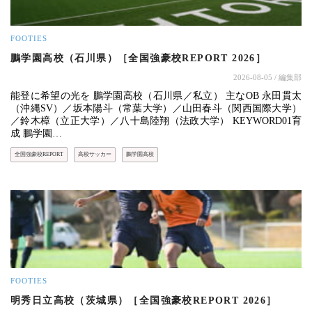
FOOTIES
鵬学園高校（石川県）［全国強豪校REPORT 2026］
2026-08-05
/ 編集部
能登に希望の光を 鵬学園高校（石川県／私立） 主なOB 永田貫太
（沖縄SV）／坂本陽斗（常葉大学）／山田春斗（関西国際大学）
／鈴木樟（立正大学）／八十島陸翔（法政大学） KEYWORD01育
成 鵬学園…
全国強豪校REPORT
高校サッカー
鵬学園高校
FOOTIES
明秀日立高校（茨城県）［全国強豪校REPORT 2026］