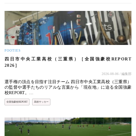
FOOTIES
四日市中央工業高校（三重県）［全国強豪校REPORT
2026］
2026-08-06
/ 編集部
選手権の頂点を目指す注目チーム 四日市中央工業高校（三重県）
の監督や選手たちのリアルな言葉から「現在地」に迫る全国強豪
校REPORT。…
全国強豪校REPORT
高校サッカー