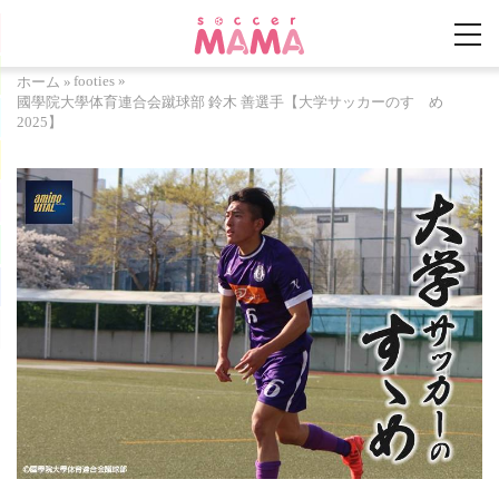
footies
»
ホーム
»
國學院大學体育連合会蹴球部 鈴木 善選手【大学サッカーのすゝめ
2025】