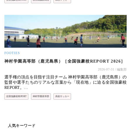
FOOTIES
神村学園高等部（鹿児島県）［全国強豪校REPORT 2026］
2026-07-31
/ 編集部
選手権の頂点を目指す注目チーム 神村学園高等部（鹿児島県）の
監督や選手たちのリアルな言葉から「現在地」に迫る全国強豪校
REPORT。…
全国強豪校REPORT
神村学園高等部
高校サッカー
人気キーワード