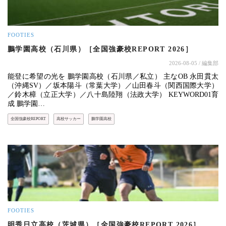
FOOTIES
鵬学園高校（石川県）［全国強豪校REPORT 2026］
2026-08-05
/ 編集部
能登に希望の光を 鵬学園高校（石川県／私立） 主なOB 永田貫太
（沖縄SV）／坂本陽斗（常葉大学）／山田春斗（関西国際大学）
／鈴木樟（立正大学）／八十島陸翔（法政大学） KEYWORD01育
成 鵬学園…
全国強豪校REPORT
高校サッカー
鵬学園高校
FOOTIES
明秀日立高校（茨城県）［全国強豪校REPORT 2026］