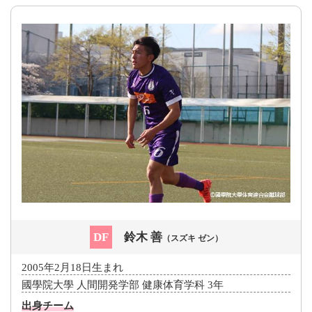
DF
鈴木 善
（スズキ ゼン）
2005年2月18日生まれ
國學院大學 人間開発学部 健康体育学科 3年
出身チーム