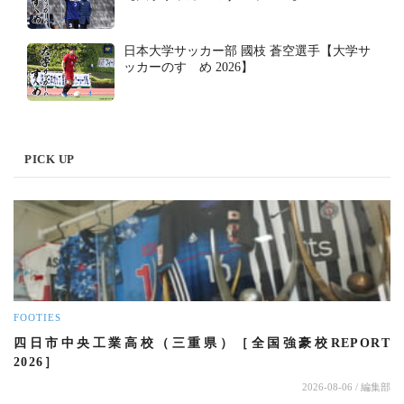
日本大学サッカー部 國枝 蒼空選手【大学サ
ッカーのすゝめ 2026】
PICK UP
FOOTIES
四日市中央工業高校（三重県）［全国強豪校REPORT
2026］
2026-08-06
/ 編集部