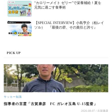
“カロリーメイト ゼリー”で栄養補給！夏を
元気に過ごす食事術
【SPECIAL INTERVIEW】小島亨介（柏レイ
ソル） 『最後の砦、その責任と誇り』
PICK UP
サッカー知識
指導者の言霊「古賀康彦 FC ガレオ玉島 U-15監督」
2026-08-07
/ 古賀康彦