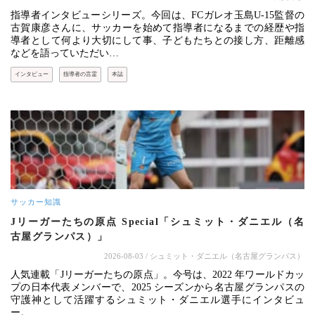
指導者インタビューシリーズ。今回は、FCガレオ玉島U-15監督の
古賀康彦さんに、サッカーを始めて指導者になるまでの経歴や指
導者として何より大切にして事、子どもたちとの接し方、距離感
などを語っていただい…
インタビュー
指導者の言霊
本誌
サッカー知識
Jリーガーたちの原点 Special「シュミット・ダニエル（名
古屋グランパス）」
2026-08-03
/ シュミット・ダニエル（名古屋グランパス）
人気連載「Jリーガーたちの原点」。今号は、2022 年ワールドカッ
プの日本代表メンバーで、2025 シーズンから名古屋グランパスの
守護神として活躍するシュミット・ダニエル選手にインタビュ
ー。…