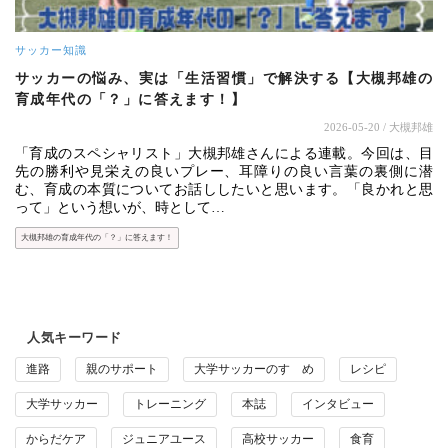
サッカー知識
サッカーの悩み、実は「生活習慣」で解決する【大槻邦雄の
育成年代の「？」に答えます！】
2026-05-20
/ 大槻邦雄
「育成のスペシャリスト」大槻邦雄さんによる連載。今回は、目
先の勝利や見栄えの良いプレー、耳障りの良い言葉の裏側に潜
む、育成の本質についてお話ししたいと思います。「良かれと思
って」という想いが、時として…
大槻邦雄の育成年代の「？」に答えます！
人気キーワード
進路
親のサポート
大学サッカーのすゝめ
レシピ
大学サッカー
トレーニング
本誌
インタビュー
からだケア
ジュニアユース
高校サッカー
食育