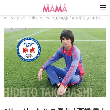
ホーム
»
サッカー知識
»
Jリーガーたちの原点「高橋 秀人（FC東京）」