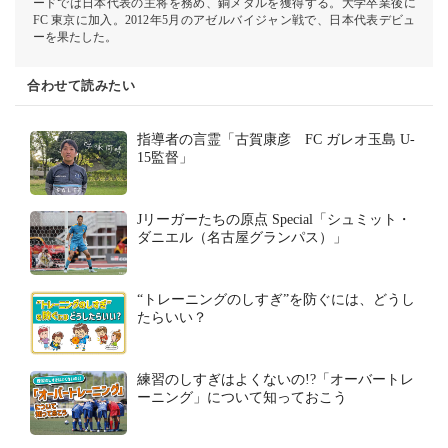
ードでは日本代表の主将を務め、銅メダルを獲得する。大学卒業後に
FC 東京に加入。2012年5月のアゼルバイジャン戦で、日本代表デビュ
ーを果たした。
合わせて読みたい
指導者の言霊「古賀康彦 FC ガレオ玉島 U-
15監督」
Jリーガーたちの原点 Special「シュミット・
ダニエル（名古屋グランパス）」
“トレーニングのしすぎ”を防ぐには、どうし
たらいい？
練習のしすぎはよくないの!?「オーバートレ
ーニング」について知っておこう