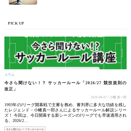
PICK UP
コラム
今さら聞けない！？ サッカールール「2026/27 競技規則の
改正」
2026-08-07
/ 小幡 真一郎
1993年のJリーグ開幕戦で主審を務め、審判界に多大な功績を残し
たレジェンド・小幡真一郎さんによるサッカールール解説シリー
ズ！ 今回は、今日開幕する新シーズンのJリーグでも早速適用され
る、2026/2…
今さら聞けない！？サッカールール