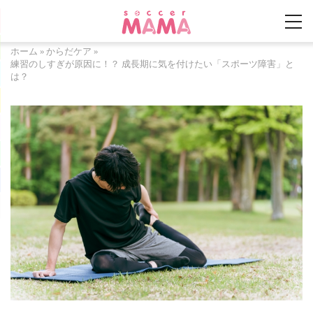
ホーム
»
からだケア
»
練習のしすぎが原因に！？ 成長期に気を付けたい「スポーツ障害」と
は？