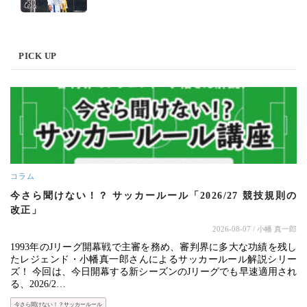
PICK UP
コラム
今さら聞けない！？ サッカールール「2026/27 競技規則の
改正」
2026-08-07
/ 小幡 真一郎
1993年のJリーグ開幕戦で主審を務め、審判界に多大な功績を残し
たレジェンド・小幡真一郎さんによるサッカールール解説シリー
ズ！ 今回は、今日開幕する新シーズンのJリーグでも早速適用され
る、2026/2…
今さら聞けない！？サッカールール