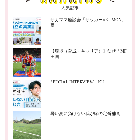
人気記事
サカママ座談会「サッカー×KUMON」
両…
【環境（育成・キャリア）】なぜ「MF
王国…
SPECIAL INTERVIEW KU…
暑い夏に負けない我が家の定番補食