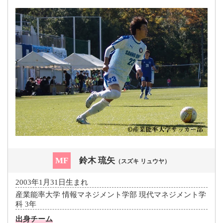
MF
鈴木 琉矢
（スズキ リュウヤ）
2003年1月31日生まれ
産業能率大学 情報マネジメント学部 現代マネジメント学
科 3年
出身チーム