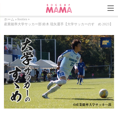
footies
»
ホーム
»
産業能率大学サッカー部 鈴木 琉矢選手【大学サッカーのすゝめ 2023】