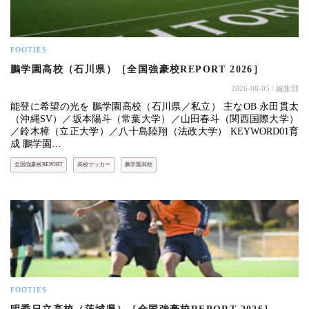
FOOTIES
鵬学園高校（石川県）［全国強豪校REPORT 2026］
2026-08-05
/ 編集部
能登に希望の光を 鵬学園高校（石川県／私立） 主なOB 永田貫太
（沖縄SV）／坂本陽斗（常葉大学）／山田春斗（関西国際大学）
／鈴木樟（立正大学）／八十島陸翔（法政大学） KEYWORD01育
成 鵬学園…
全国強豪校REPORT
高校サッカー
鵬学園高校
FOOTIES