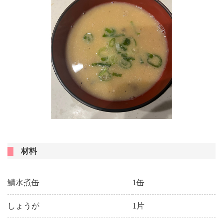
材料
鯖水煮缶
1缶
しょうが
1片