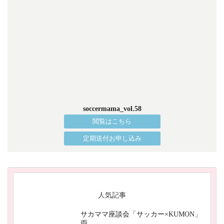
soccermama_vol.58
閲覧はこちら
定期送付お申し込み
人気記事
サカママ座談会「サッカー×KUMON」
両…