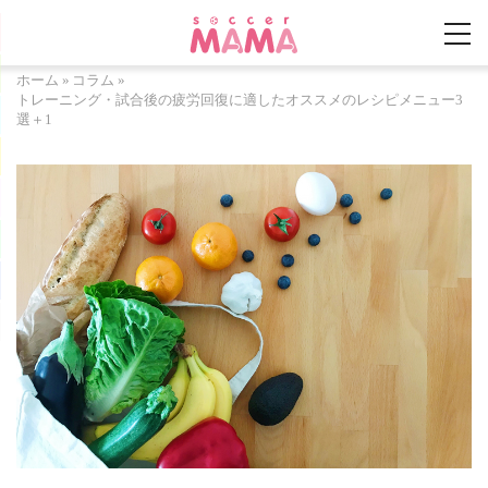
ホーム
»
コラム
»
トレーニング・試合後の疲労回復に適したオススメのレシピメニュー3
選＋1