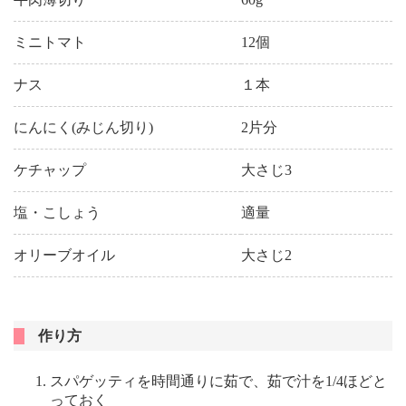
ミニトマト
12個
ナス
１本
にんにく(みじん切り)
2片分
ケチャップ
大さじ3
塩・こしょう
適量
オリーブオイル
大さじ2
作り方
スパゲッティを時間通りに茹で、茹で汁を1/4ほどと
っておく