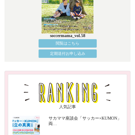
soccermama_vol.58
閲覧はこちら
定期送付お申し込み
人気記事
サカママ座談会「サッカー×KUMON」
両…