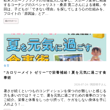
欧米スポーツブランドの市場拡大に従事し、スポーツ業界に精通
するコーチングのスペシャリスト・桑原 寛二さんによる連載。今
回は、子どもが「できない理由」を探してしまう心の仕組みを、
フロイトの「原因論」とア…
親のサポート
食育
“カロリーメイト ゼリー”で栄養補給！夏を元気に過ごす食
事術
2026-07-24
/ 岡田明子さん
暑さが続くといつものコンディションを保つのが難しいと感じる
方も多いのでは？ そこで、夏を元気に過ごすための食事のコツを
ご紹介。栄養と休養をしっかり摂って、ケガをしない身体を手に
入れよう！…