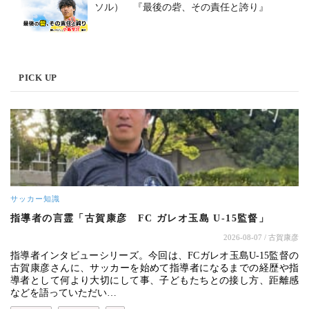
ソル） 『最後の砦、その責任と誇り』
PICK UP
サッカー知識
指導者の言霊「古賀康彦 FC ガレオ玉島 U-15監督」
2026-08-07
/ 古賀康彦
指導者インタビューシリーズ。今回は、FCガレオ玉島U-15監督の
古賀康彦さんに、サッカーを始めて指導者になるまでの経歴や指
導者として何より大切にして事、子どもたちとの接し方、距離感
などを語っていただい…