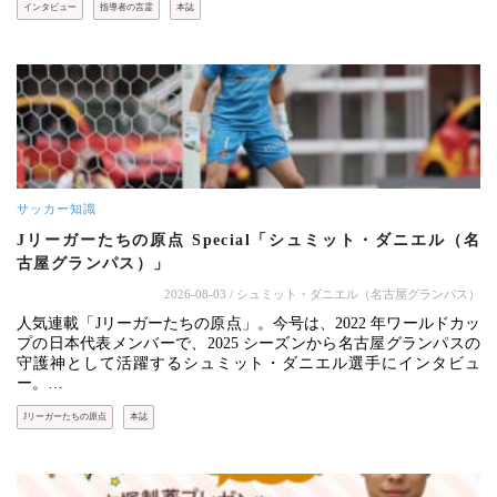
インタビュー
指導者の言霊
本誌
サッカー知識
Jリーガーたちの原点 Special「シュミット・ダニエル（名
古屋グランパス）」
2026-08-03
/ シュミット・ダニエル（名古屋グランパス）
人気連載「Jリーガーたちの原点」。今号は、2022 年ワールドカッ
プの日本代表メンバーで、2025 シーズンから名古屋グランパスの
守護神として活躍するシュミット・ダニエル選手にインタビュ
ー。…
Jリーガーたちの原点
本誌