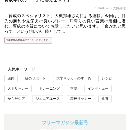
育成年代の「？」に答えます！】
2026-05-20
/ 大槻邦雄
「育成のスペシャリスト」大槻邦雄さんによる連載。今回は、目
先の勝利や見栄えの良いプレー、耳障りの良い言葉の裏側に潜
む、育成の本質についてお話ししたいと思います。「良かれと思
って」という想いが、時として…
大槻邦雄の育成年代の「？」に答えます！
人気キーワード
進路
親のサポート
大学サッカーのすゝめ
レシピ
大学サッカー
トレーニング
本誌
インタビュー
からだケア
ジュニアユース
高校サッカー
食育
フリーマガジン最新号