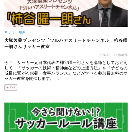
サッカー知識
大塚製薬プレゼンツ「ツルハアスリートチャンネル」柿谷曜
一朗さんサッカー教室
2026-06-01
/ 編集部
今回、サッカー元日本代表の柿谷曜一朗さんを講師としてお迎え
して、『サッカーの技術・精神面などの上達方法』や『子どもの
成長に繋がる栄養・食事バランス』などが学べる参加費無料のサ
ッカー教室を開催します。 …
イベント