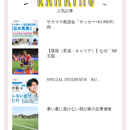
人気記事
サカママ座談会「サッカー×KUMON」
両…
【環境（育成・キャリア）】なぜ「MF
王国…
SPECIAL INTERVIEW KU…
暑い夏に負けない我が家の定番補食