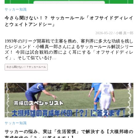
サッカー知識
今さら聞けない！？ サッカールール「オフサイドディレイ
とウェイトアンドシー」
2026-05-22
/ 小幡 真一郎
1993年のJリーグ開幕戦で主審を務め、審判界に多大な功績を残し
たレジェンド・小幡真一郎さんによるサッカールール解説シリー
ズ！ 今回は試合観戦の際によく耳にする「オフサイドディレ
イ」、そして似ているけ…
今さら聞けない！？サッカールール
サッカー知識
サッカーの悩み、実は「生活習慣」で解決する【大槻邦雄の