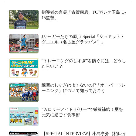
指導者の言霊「古賀康彦 FC ガレオ玉島 U-
15監督」
Jリーガーたちの原点 Special「シュミット・
ダニエル（名古屋グランパス）」
“トレーニングのしすぎ”を防ぐには、どうし
たらいい？
練習のしすぎはよくないの!?「オーバートレ
ーニング」について知っておこう
“カロリーメイト ゼリー”で栄養補給！夏を
元気に過ごす食事術
【SPECIAL INTERVIEW】小島亨介（柏レイ