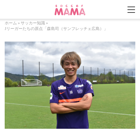
ホーム
»
サッカー知識
»
Jリーガーたちの原点「森島司（サンフレッチェ広島）」