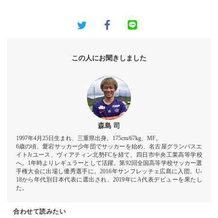
この人にお聞きしました
森島 司
1997年4月25日生まれ、三重県出身。175cm/67kg、MF。
6歳の頃、愛宕サッカー少年団でサッカーを始め、名古屋グランパスエ
イトJrユース、ヴィアティン北勢FCを経て、四日市中央工業高等学校
へ。1年時よりレギュラーとして活躍。第92回全国高等学校サッカー選
手権大会に出場し優秀選手に。2016年サンフレッチェ広島に入団。U-
18から年代別日本代表に選出され、2019年にA代表デビューを果たし
た。
合わせて読みたい