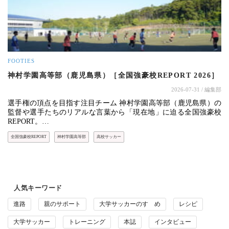
FOOTIES
神村学園高等部（鹿児島県）［全国強豪校REPORT 2026］
2026-07-31
/ 編集部
選手権の頂点を目指す注目チーム 神村学園高等部（鹿児島県）の
監督や選手たちのリアルな言葉から「現在地」に迫る全国強豪校
REPORT。…
全国強豪校REPORT
神村学園高等部
高校サッカー
人気キーワード
進路
親のサポート
大学サッカーのすゝめ
レシピ
大学サッカー
トレーニング
本誌
インタビュー