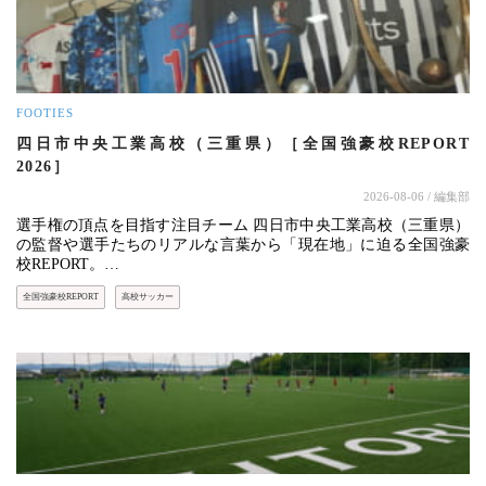
FOOTIES
四日市中央工業高校（三重県）［全国強豪校REPORT
2026］
2026-08-06
/ 編集部
選手権の頂点を目指す注目チーム 四日市中央工業高校（三重県）
の監督や選手たちのリアルな言葉から「現在地」に迫る全国強豪
校REPORT。…
全国強豪校REPORT
高校サッカー