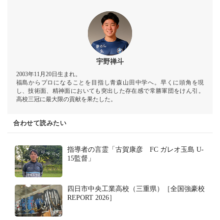
宇野禅斗
2003年11月20日生まれ。
福島からプロになることを目指し青森山田中学へ。早くに頭角を現
し、技術面、精神面においても突出した存在感で常勝軍団をけん引。
高校三冠に最大限の貢献を果たした。
合わせて読みたい
指導者の言霊「古賀康彦 FC ガレオ玉島 U-
15監督」
四日市中央工業高校（三重県）［全国強豪校
REPORT 2026］