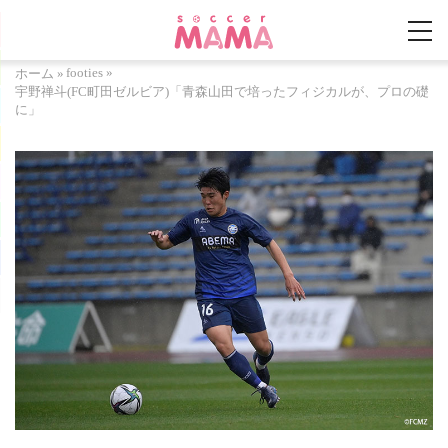
footies
»
ホーム
»
宇野禅斗(FC町田ゼルビア)「青森山田で培ったフィジカルが、プロの礎
に」