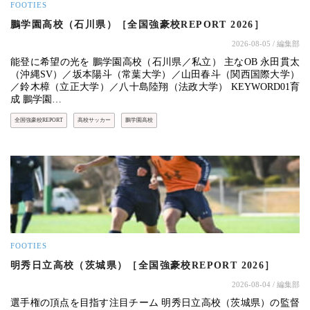
FOOTIES
鵬学園高校（石川県）［全国強豪校REPORT 2026］
2026-08-05
/ 編集部
能登に希望の光を 鵬学園高校（石川県／私立） 主なOB 永田貫太
（沖縄SV）／坂本陽斗（常葉大学）／山田春斗（関西国際大学）
／鈴木樟（立正大学）／八十島陸翔（法政大学） KEYWORD01育
成 鵬学園…
全国強豪校REPORT
高校サッカー
鵬学園高校
FOOTIES
明秀日立高校（茨城県）［全国強豪校REPORT 2026］
2026-08-04
/ 編集部
選手権の頂点を目指す注目チーム 明秀日立高校（茨城県）の監督