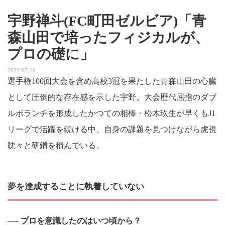
宇野禅斗(FC町田ゼルビア)「青
森山田で培ったフィジカルが、
プロの礎に」
2022-07-16
選手権100回大会を含め高校3冠を果たした青森山田の心臓
として圧倒的な存在感を示した宇野。大会歴代屈指のダブ
ルボランチを形成したかつての相棒・松木玖生が早くもJ1
リーグで活躍を続ける中、自身の課題を見つけながら虎視
眈々と研鑽を積んでいる。
夢を達成することに執着していない
── プロを意識したのはいつ頃から？