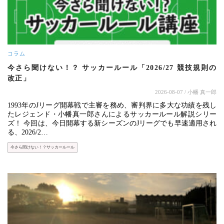
コラム
今さら聞けない！？ サッカールール「2026/27 競技規則の
改正」
2026-08-07
/ 小幡 真一郎
1993年のJリーグ開幕戦で主審を務め、審判界に多大な功績を残し
たレジェンド・小幡真一郎さんによるサッカールール解説シリー
ズ！ 今回は、今日開幕する新シーズンのJリーグでも早速適用され
る、2026/2…
今さら聞けない！？サッカールール