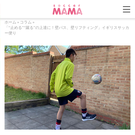
ホーム
»
コラム
»
「“止める”“蹴る”の上達に！壁パス、壁リフティング」イギリスサッカ
ー便り