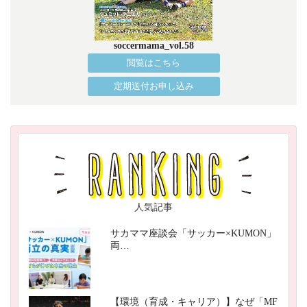
soccermama_vol.58
閲覧はこちら
定期送付お申し込み
人気記事
サカママ座談会「サッカー×KUMON」
両…
【環境（育成・キャリア）】なぜ「MF