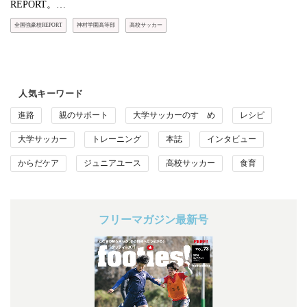
REPORT。…
全国強豪校REPORT
神村学園高等部
高校サッカー
人気キーワード
進路
親のサポート
大学サッカーのすゝめ
レシピ
大学サッカー
トレーニング
本誌
インタビュー
からだケア
ジュニアユース
高校サッカー
食育
フリーマガジン最新号