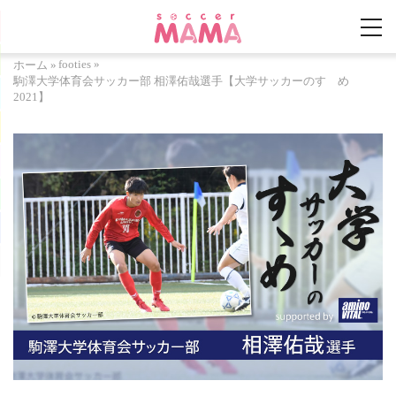
footies
»
ホーム
»
駒澤大学体育会サッカー部 相澤佑哉選手【大学サッカーのすゝめ
2021】