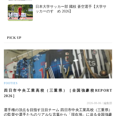
日本大学サッカー部 國枝 蒼空選手【大学サ
ッカーのすゝめ 2026】
PICK UP
FOOTIES
四日市中央工業高校（三重県）［全国強豪校REPORT
2026］
2026-08-06
/ 編集部
選手権の頂点を目指す注目チーム 四日市中央工業高校（三重県）
の監督や選手たちのリアルな言葉から「現在地」に迫る全国強豪