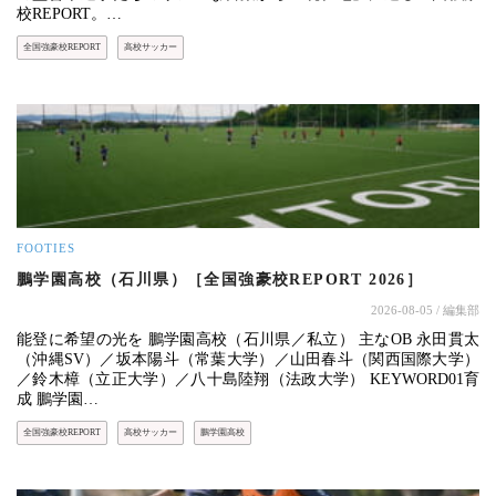
校REPORT。…
全国強豪校REPORT
高校サッカー
FOOTIES
鵬学園高校（石川県）［全国強豪校REPORT 2026］
2026-08-05
/ 編集部
能登に希望の光を 鵬学園高校（石川県／私立） 主なOB 永田貫太
（沖縄SV）／坂本陽斗（常葉大学）／山田春斗（関西国際大学）
／鈴木樟（立正大学）／八十島陸翔（法政大学） KEYWORD01育
成 鵬学園…
全国強豪校REPORT
高校サッカー
鵬学園高校