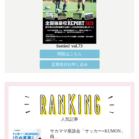
footies! vol.73
閲覧はこちら
定期送付お申し込み
人気記事
サカママ座談会「サッカー×KUMON」
両…