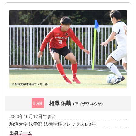
LSB
相澤 佑哉
（アイザワ ユウヤ）
2000年10月17日生まれ
駒澤大学 法学部 法律学科フレックスB 3年
出身チーム