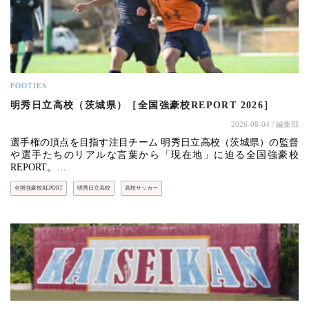
FOOTIES
明秀日立高校（茨城県）［全国強豪校REPORT 2026］
2026-08-04
/ 編集部
選手権の頂点を目指す注目チーム 明秀日立高校（茨城県）の監督
や選手たちのリアルな言葉から「現在地」に迫る全国強豪校
REPORT。…
全国強豪校REPORT
明秀日立高校
高校サッカー