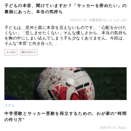
子どもの本音、聞けていますか？「サッカーを辞めたい」の
裏側にあった、本当の気持ち
2026-07-24
/ 内藤淑美(ないとうよしみ)
子どもは、意外と親に本音を言えないものです。「心配をかけた
くない」「悲しませたくない」そんな優しさから、本当の気持ち
を胸の中にしまい込んでしまう子も少なくありません。今回は、
そんな"本音"と向き合った…
メンタル
親のサポート
コラム
中学受験とサッカー受験を両立するための、わが家の“時間
の作り方”
2026-07-21
/ Ricky