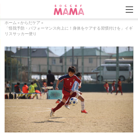
ホーム
»
からだケア
»
「怪我予防・パフォーマンス向上に！身体をケアする習慣付けを」イギ
リスサッカー便り