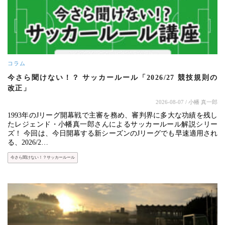
コラム
今さら聞けない！？ サッカールール「2026/27 競技規則の
改正」
2026-08-07
/ 小幡 真一郎
1993年のJリーグ開幕戦で主審を務め、審判界に多大な功績を残し
たレジェンド・小幡真一郎さんによるサッカールール解説シリー
ズ！ 今回は、今日開幕する新シーズンのJリーグでも早速適用され
る、2026/2…
今さら聞けない！？サッカールール