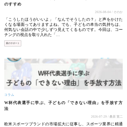
のすすめ
2026-08-04
/ そのか
「こうしたほうがいいよ」「なんでそうしたの？」と声をかけた
くなる場面ってありますよね。でも、子どもの本当の気持ちは、
何気ない会話の中で少しずつ見えてくるものです。今回は、コー
チングの視点を取り入れた「…
親のサポート
コラム
W杯代表選手に学ぶ、子どもの「できない理由」を手放す方
法
2026-07-29
/ 桑原 寛二
欧米スポーツブランドの市場拡大に従事し、スポーツ業界に精通