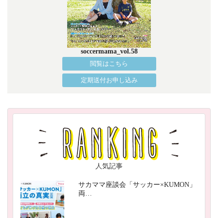
soccermama_vol.58
閲覧はこちら
定期送付お申し込み
人気記事
サカママ座談会「サッカー×KUMON」
両…