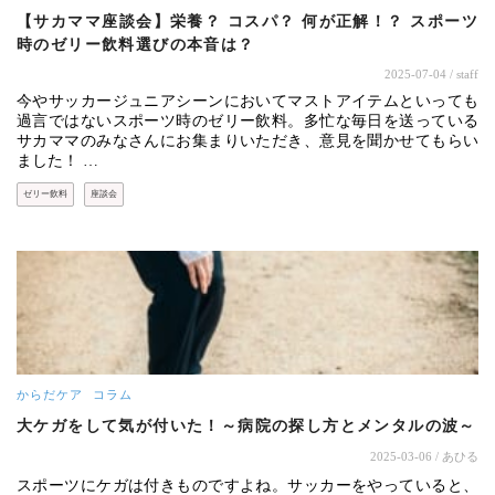
【サカママ座談会】栄養？ コスパ？ 何が正解！？ スポーツ
時のゼリー飲料選びの本音は？
2025-07-04
/ staff
今やサッカージュニアシーンにおいてマストアイテムといっても
過言ではないスポーツ時のゼリー飲料。多忙な毎日を送っている
サカママのみなさんにお集まりいただき、意見を聞かせてもらい
ました！ …
ゼリー飲料
座談会
からだケア
コラム
大ケガをして気が付いた！～病院の探し方とメンタルの波～
2025-03-06
/ あひる
スポーツにケガは付きものですよね。サッカーをやっていると、