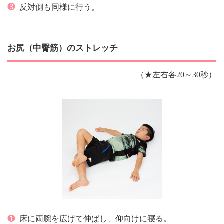
❸
反対側も同様に行う。
お尻（中臀筋）のストレッチ
（★左右各20～30秒）
❶
床に両腕を広げて伸ばし、仰向けに寝る。