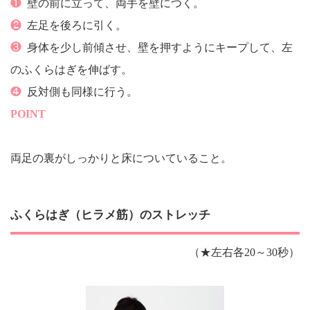
❶
壁の前に立って、両手を壁につく。
❷
左足を後ろに引く。
❸
身体を少し前傾させ、壁を押すようにキープして、左
のふくらはぎを伸ばす。
❹
反対側も同様に行う。
POINT
両足の裏がしっかりと床についていること。
ふくらはぎ（ヒラメ筋）のストレッチ
（★左右各20～30秒）