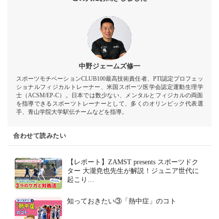
中野ジェームズ修一
スポーツモチベーションCLUB100最高技術責任者、PTI認定プロフェッ
ショナルフィジカルトレーナー、米国スポーツ医学会認定運動生理学
士（ACSM/EP-C）。日本では数少ない、メンタルとフィジカルの両面
を指導できるスポーツトレーナーとして、多くのオリンピック代表選
手、青山学院大学駅伝チームなどを指導。
合わせて読みたい
【レポート】ZAMST presents スポーツドク
ター 大瀧尭也先生が解説！ジュニア世代に
起こり…
知っておきたい③「熱中症」のコト