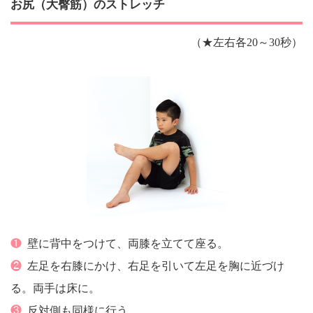
お尻（大臀筋）のストレッチ
（★左右各20～30秒）
❶
壁に背中をつけて、両膝を立てて座る。
❷
左足を右膝にかけ、右足を引いて左足を胸に近づけ
る。両手は床に。
❸
反対側も同様に行う。