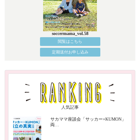
soccermama_vol.58
閲覧はこちら
定期送付お申し込み
人気記事
サカママ座談会「サッカー×KUMON」
両…