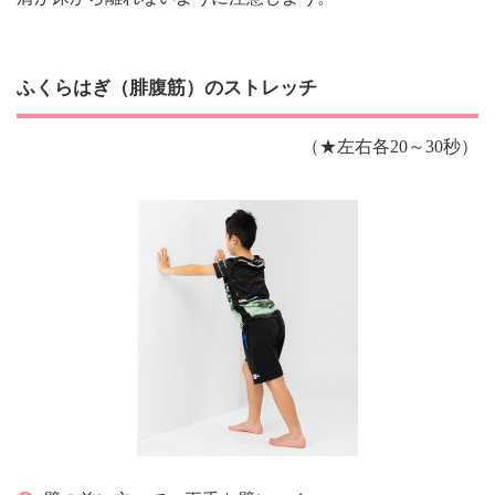
ふくらはぎ（腓腹筋）のストレッチ
（★左右各20～30秒）