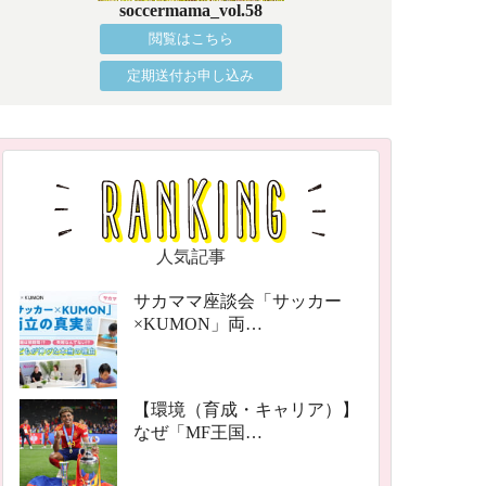
soccermama_vol.58
閲覧はこちら
定期送付お申し込み
人気記事
サカママ座談会「サッカー
×KUMON」両…
【環境（育成・キャリア）】
なぜ「MF王国…