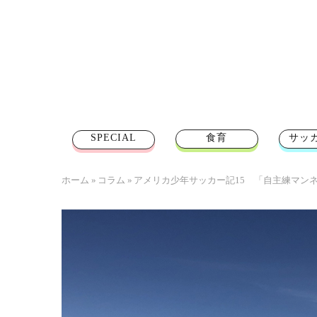
SPECIAL
食育
サッ
ホーム
»
コラム
»
アメリカ少年サッカー記15 「自主練マン