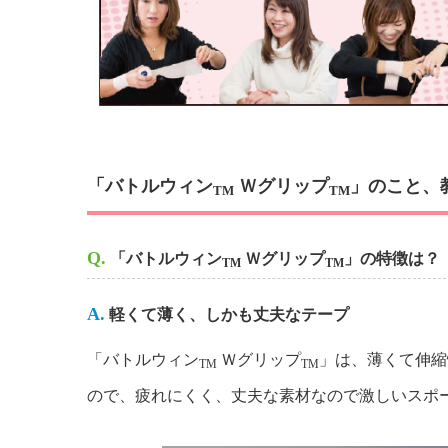
「バトルウィン
Ｗグリップ
」のこと、
TM
TM
Q.
「バトルウィン
Ｗグリップ
」の特徴は？
TM
TM
A.
軽くて薄く、しかも丈夫なテープ
「バトルウィン
Ｗグリップ
」は、薄くて伸縮
TM
TM
ので、疲れにくく、丈夫な素材なので激しいスポ