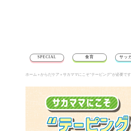
SPECIAL
食育
サッ
ホーム
»
からだケア
»
サカママにこそ“テーピング”が必要で