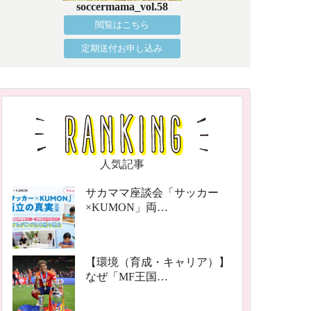
soccermama_vol.58
閲覧はこちら
定期送付お申し込み
人気記事
サカママ座談会「サッカー
×KUMON」両…
【環境（育成・キャリア）】
なぜ「MF王国…