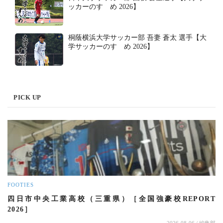
ッカーのすゝめ 2026】
桐蔭横浜大学サッカー部 吾妻 蒼太 選手【大
学サッカーのすゝめ 2026】
PICK UP
FOOTIES
四日市中央工業高校（三重県）［全国強豪校REPORT
2026］
2026-08-06
/ 編集部