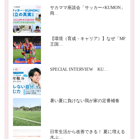
サカママ座談会「サッカー×KUMON」
両…
【環境（育成・キャリア）】なぜ「MF
王国…
SPECIAL INTERVIEW KU…
暑い夏に負けない我が家の定番補食
日常生活から改善できる！ 夏に増える
水ぶ…