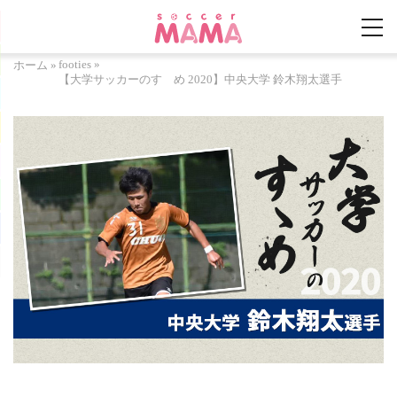
footies
»
ホーム
»
【大学サッカーのすゝめ 2020】中央大学 鈴木翔太選手