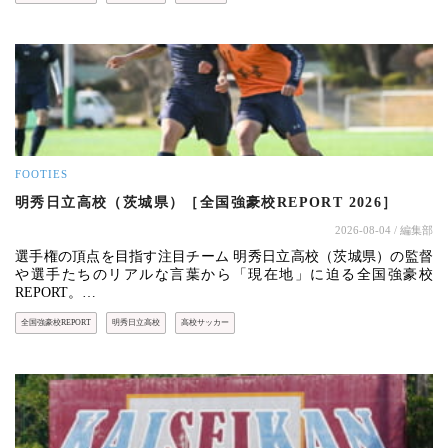
FOOTIES
明秀日立高校（茨城県）［全国強豪校REPORT 2026］
2026-08-04
/ 編集部
選手権の頂点を目指す注目チーム 明秀日立高校（茨城県）の監督
や選手たちのリアルな言葉から「現在地」に迫る全国強豪校
REPORT。…
全国強豪校REPORT
明秀日立高校
高校サッカー