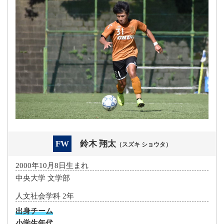
FW
鈴木 翔太
（スズキ ショウタ）
2000年10月8日生まれ
中央大学 文学部
人文社会学科 2年
出身チーム
小学生年代