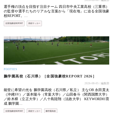
選手権の頂点を目指す注目チーム 四日市中央工業高校（三重県）
の監督や選手たちのリアルな言葉から「現在地」に迫る全国強豪
校REPORT。…
全国強豪校REPORT
高校サッカー
FOOTIES
鵬学園高校（石川県）［全国強豪校REPORT 2026］
2026-08-05
/ 編集部
能登に希望の光を 鵬学園高校（石川県／私立） 主なOB 永田貫太
（沖縄SV）／坂本陽斗（常葉大学）／山田春斗（関西国際大学）
／鈴木樟（立正大学）／八十島陸翔（法政大学） KEYWORD01育
成 鵬学園…
全国強豪校REPORT
高校サッカー
鵬学園高校