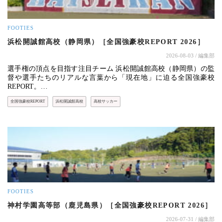
FOOTIES
浜松開誠館高校（静岡県）［全国強豪校REPORT 2026］
2026-08-03
/ 編集部
選手権の頂点を目指す注目チーム 浜松開誠館高校（静岡県）の監
督や選手たちのリアルな言葉から「現在地」に迫る全国強豪校
REPORT。…
全国強豪校REPORT
浜松開誠館高校
高校サッカー
FOOTIES
神村学園高等部（鹿児島県）［全国強豪校REPORT 2026］
2026-07-31
/ 編集部