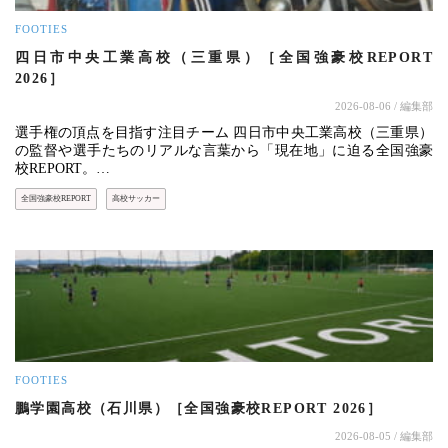
FOOTIES
四日市中央工業高校（三重県）［全国強豪校REPORT
2026］
2026-08-06
/ 編集部
選手権の頂点を目指す注目チーム 四日市中央工業高校（三重県）
の監督や選手たちのリアルな言葉から「現在地」に迫る全国強豪
校REPORT。…
全国強豪校REPORT
高校サッカー
FOOTIES
鵬学園高校（石川県）［全国強豪校REPORT 2026］
2026-08-05
/ 編集部