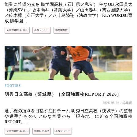
能登に希望の光を 鵬学園高校（石川県／私立） 主なOB 永田貫太
（沖縄SV）／坂本陽斗（常葉大学）／山田春斗（関西国際大学）
／鈴木樟（立正大学）／八十島陸翔（法政大学） KEYWORD01育
成 鵬学園…
全国強豪校REPORT
高校サッカー
鵬学園高校
FOOTIES
明秀日立高校（茨城県）［全国強豪校REPORT 2026］
2026-08-04
/ 編集部
選手権の頂点を目指す注目チーム 明秀日立高校（茨城県）の監督
や選手たちのリアルな言葉から「現在地」に迫る全国強豪校
REPORT。…
全国強豪校REPORT
明秀日立高校
高校サッカー