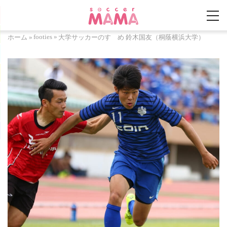
footies
»
ホーム
»
大学サッカーのすゝめ 鈴木国友（桐蔭横浜大学）