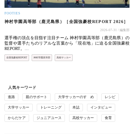
FOOTIES
神村学園高等部（鹿児島県）［全国強豪校REPORT 2026］
2026-07-31
/ 編集部
選手権の頂点を目指す注目チーム 神村学園高等部（鹿児島県）の
監督や選手たちのリアルな言葉から「現在地」に迫る全国強豪校
REPORT。…
全国強豪校REPORT
神村学園高等部
高校サッカー
人気キーワード
進路
親のサポート
大学サッカーのすゝめ
レシピ
大学サッカー
トレーニング
本誌
インタビュー
からだケア
ジュニアユース
高校サッカー
食育