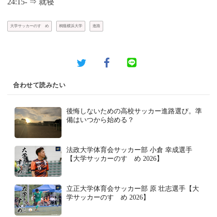
24:15- ⇒ 就寝
大学サッカーのすゝめ
桐蔭横浜大学
進路
合わせて読みたい
後悔しないための高校サッカー進路選び。準
備はいつから始める？
法政大学体育会サッカー部 小倉 幸成選手
【大学サッカーのすゝめ 2026】
立正大学体育会サッカー部 原 壮志選手【大
学サッカーのすゝめ 2026】