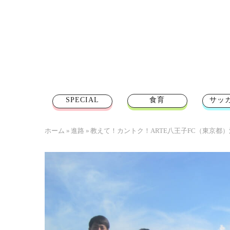
SPECIAL
食育
サッ
ホーム
»
進路
»
教えて！カントク！ARTE八王子FC（東京都