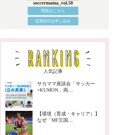
soccermama_vol.58
閲覧はこちら
定期送付お申し込み
人気記事
サカママ座談会「サッカー
×KUMON」両…
【環境（育成・キャリア）】
なぜ「MF王国…