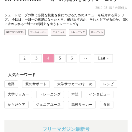
2019-05-18
/ 吉川脩人
シュートセーブの際に必要な技術を身につけるためのメニューを紹介する同シリー
ズ。 今回は、一対一の状況になったとき、飛び出すのか、それとも下がるのか。 GK
に求められる一対一の判断力を養うトレーニングを…
GK TECHNICAL
ゴールキーパー
テクニック
トレーニング
柏レイソル
ページ送り
Page
Page
Page
Page
2
3
カレントページ
4
5
6
次ページ
››
最終ページ
Last »
人気キーワード
進路
親のサポート
大学サッカーのすゝめ
レシピ
大学サッカー
トレーニング
本誌
インタビュー
からだケア
ジュニアユース
高校サッカー
食育
フリーマガジン最新号