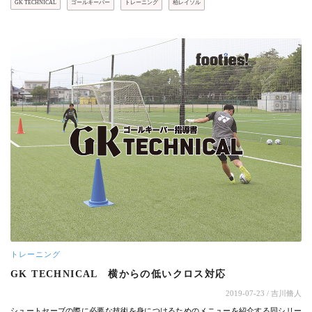
GK TECHNICAL
ゴールキーパー
トレーニング
柏レイソル
トレーニング
GK TECHNICAL 横からの低いクロス対応
2019-07-23
/ 吉川脩人
シュートセーブの際に必要な技術を身につけるためのメニューを紹介する同シリー