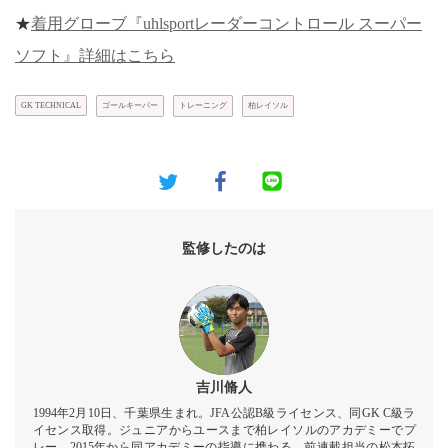
★
着用グローブ『uhlsportレーダーコントロール スーパー
ソフト』詳細はこちら
GK TECHNICAL
ゴールキーパー
トレーニング
柏レイソル
監修したのは
吉川脩人
1994年2月10日、千葉県生まれ。JFA公認B級ライセンス、同GK C級ラ
イセンス取得。ジュニアからユースまで柏レイソルのアカデミーでプ
レー。2015年から同アカデミーの指導に携わる。前連載担当の松本拓