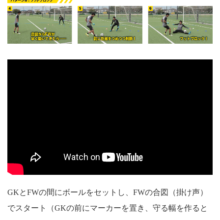
GKとFWの間にボールをセットし、FWの合図（掛け声）
でスタート（GKの前にマーカーを置き、守る幅を作ると