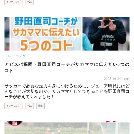
トレーニング
本誌
トレーニング
アビスパ福岡・野田直司コーチがサカママに伝えたい5つの
コト
2025-10-24
/ staff
サッカーで必要な走力を身につけるために、ジュニア時代にはど
んなことが大切なのか、サカママとしてできることを野田直司コ
ーチが教えてくれました！…
トレーニング
本誌
特集