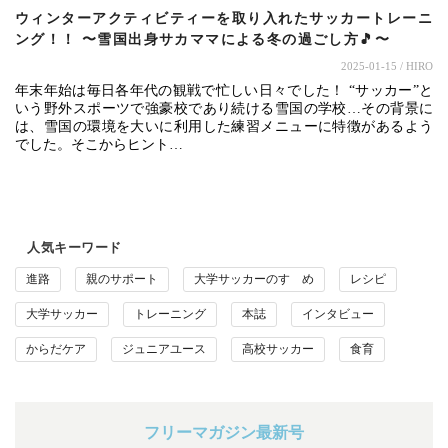
ウィンターアクティビティーを取り入れたサッカートレーニ
ング！！ 〜雪国出身サカママによる冬の過ごし方🎵〜
2025-01-15
/ HIRO
年末年始は毎日各年代の観戦で忙しい日々でした！ “サッカー”と
いう野外スポーツで強豪校であり続ける雪国の学校…その背景に
は、雪国の環境を大いに利用した練習メニューに特徴があるよう
でした。そこからヒント…
人気キーワード
進路
親のサポート
大学サッカーのすゝめ
レシピ
大学サッカー
トレーニング
本誌
インタビュー
からだケア
ジュニアユース
高校サッカー
食育
フリーマガジン最新号