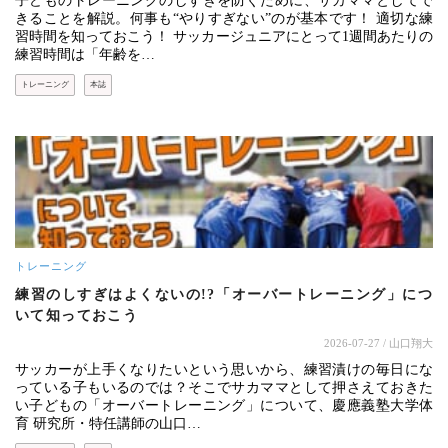
子どものトレーニングのしすぎを防ぐために、サカママとしてで
きることを解説。何事も“やりすぎない”のが基本です！ 適切な練
習時間を知っておこう！ サッカージュニアにとって1週間あたりの
練習時間は「年齢を…
トレーニング
本誌
トレーニング
練習のしすぎはよくないの!?「オーバートレーニング」につ
いて知っておこう
2026-07-27
/ 山口翔大
サッカーが上手くなりたいという思いから、練習漬けの毎日にな
っている子もいるのでは？そこでサカママとして押さえておきた
い子どもの「オーバートレーニング」について、慶應義塾大学体
育 研究所・特任講師の山口…