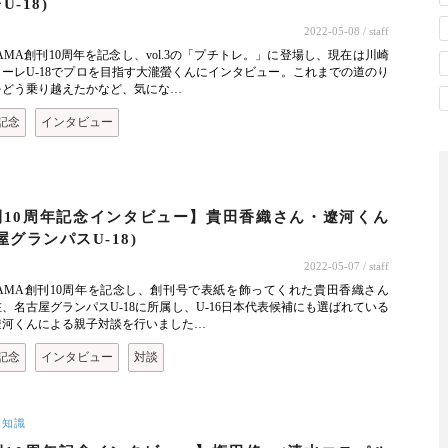
U-18)
2022-05-08
/ staff
erMAMA創刊10周年を記念し、vol.3の「プチトレ。」に登場し、現在は川崎
ーレU-18でプロを目指す大瀧螢くんにインタビュー。これまでの道のり
をどう乗り越えたかなど、気にな…
記念
インタビュー
ト
刊10周年記念インタビュー】貴田香織さん・遼河くん
屋グランパスU-18)
2022-05-07
/ staff
erMAMA創刊10周年を記念し、創刊号で表紙を飾ってくれた貴田香織さん
、名古屋グランパスU-18に所属し、U-16日本代表候補にも選ばれている
遼河くんによる親子対談を行いました…
記念
インタビュー
対談
ー知識