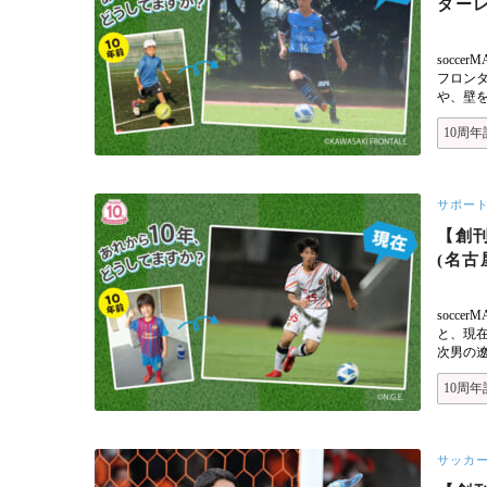
ターレ
socc
フロンタ
や、壁
10周年
サポー
【創
(名古
socc
と、現在
次男の
10周年
サッカ