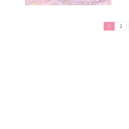
ページ送
Page
カレント
1
2