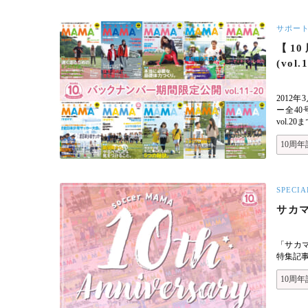
サポー
【10
(vol.
2012
ー全40
vol.
10周年
SPECIA
サカママ
「サカマ
特集記
10周年