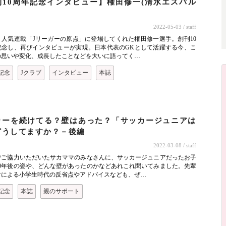
刊10周年記念インタビュー】権田修一(清水エスパル
2022-05-03
/ staff
、人気連載「Jリーガーの原点」に登場してくれた権田修一選手。創刊10
記念し、再びインタビューが実現。日本代表のGKとして活躍する今、こ
の思いや変化、成長したことなどを大いに語ってく…
記念
Jクラブ
インタビュー
本誌
ト
カーを続けてる？壁はあった？「サッカージュニアは
どうしてますか？－後編
2022-03-08
/ staff
でご協力いただいたサカママのみなさんに、サッカージュニアだったお子
10年後の姿や、どんな壁があったのかなどあれこれ聞いてみました。先輩
マによる小学生時代の反省点やアドバイスなども、ぜ…
記念
本誌
親のサポート
ト