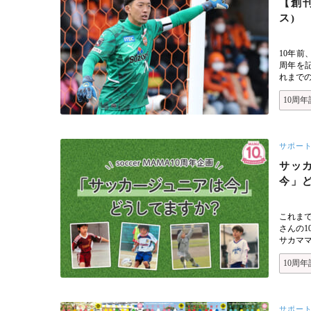
【創
ス)
10年前
周年を
れまで
10周年
サポー
サッ
今」
これま
さんの
サカマ
10周年
サポー