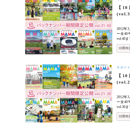
【10
(vol.
2012
ー全40
vol.
10周年
サポー
【10
(vol.
2012
ー全40
vol.
10周年