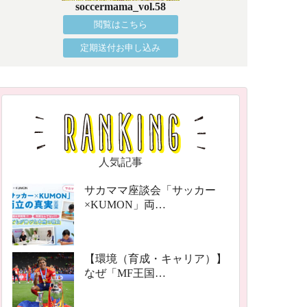
soccermama_vol.58
閲覧はこちら
定期送付お申し込み
人気記事
サカママ座談会「サッカー
×KUMON」両…
【環境（育成・キャリア）】
なぜ「MF王国…