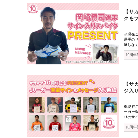
【サ
クを
※現在
選手の
逃しな
10周年
【サ
ジ入
※現在
ーガー
りのサ
10周年