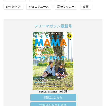
からだケア
ジュニアユース
高校サッカー
食育
フリーマガジン最新号
soccermama_vol.58
閲覧はこちら
定期送付お申し込み