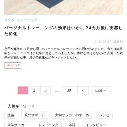
コラム
トレーニング
パーソナルトレーニングの効果はいかに？4カ月後に実感し
た変化
2024-03-07
/ 編集部
息子が昨年の10月から週1でパーソナルトレーニングに通い始めました。当初は本格
的なトレーニングはまだ早いと思っていましたが、体幹を鍛えるなど4カ月通った効
果や実感した事、息子の変化などをレポートしたい…
トレーニング
ページ送り
Page
Page
Page
カレントページ
1
2
3
…
30
次ページ
››
最終ページ
Last »
人気キーワード
進路
親のサポート
大学サッカーのすゝめ
レシピ
大学サッカー
トレーニング
本誌
インタビュー