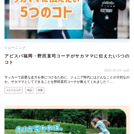
トレーニング
アビスパ福岡・野田直司コーチがサカママに伝えたい5つの
コト
2025-10-24
/ staff
サッカーで必要な走力を身につけるために、ジュニア時代にはどんなことが大切なの
か、サカママとしてできることを野田直司コーチが教えてくれました！…
トレーニング
本誌
特集