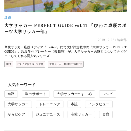
進路
大学サッカー PERFECT GUIDE vol.11 「びわこ成蹊スポ
ーツ大学サッカー部」
2019-12-02
/ 編集部
高校サッカー応援メディア『footies!』にて大好評連載中の『大学サッカー PERFECT
GUIDE』。現役学生プレーヤー（掲載時）が、大学サッカーの魅力についてナビゲ
ートしてくれる同人気シリーズ…
JUFA
びわこ成蹊スポーツ大学
大学サッカー PERFECT GUIDE
人気キーワード
進路
親のサポート
大学サッカーのすゝめ
レシピ
大学サッカー
トレーニング
本誌
インタビュー
からだケア
ジュニアユース
高校サッカー
食育