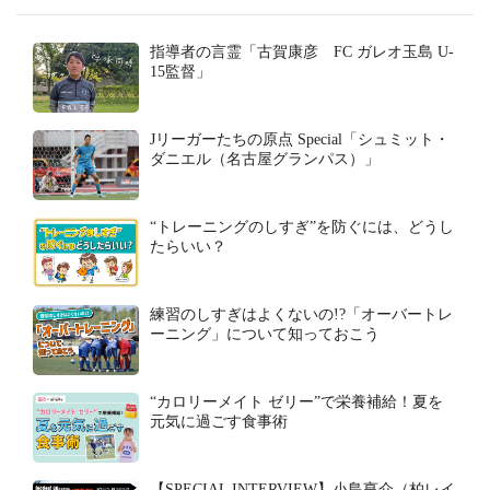
指導者の言霊「古賀康彦 FC ガレオ玉島 U-
15監督」
Jリーガーたちの原点 Special「シュミット・
ダニエル（名古屋グランパス）」
“トレーニングのしすぎ”を防ぐには、どうし
たらいい？
練習のしすぎはよくないの!?「オーバートレ
ーニング」について知っておこう
“カロリーメイト ゼリー”で栄養補給！夏を
元気に過ごす食事術
【SPECIAL INTERVIEW】小島亨介（柏レイ