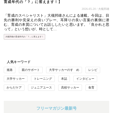
育成年代の「？」に答えます！】
2026-05-20
/ 大槻邦雄
「育成のスペシャリスト」大槻邦雄さんによる連載。今回は、目
先の勝利や見栄えの良いプレー、耳障りの良い言葉の裏側に潜
む、育成の本質についてお話ししたいと思います。「良かれと思
って」という想いが、時として…
大槻邦雄の育成年代の「？」に答えます！
人気キーワード
進路
親のサポート
大学サッカーのすゝめ
レシピ
大学サッカー
トレーニング
本誌
インタビュー
からだケア
ジュニアユース
高校サッカー
食育
フリーマガジン最新号