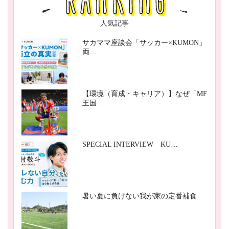
人気記事
サカママ座談会「サッカー×KUMON」
両…
【環境（育成・キャリア）】なぜ「MF
王国…
SPECIAL INTERVIEW KU…
暑い夏に負けない我が家の定番補食