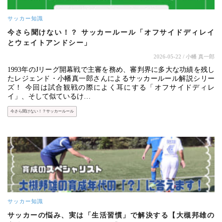
サッカー知識
今さら聞けない！？ サッカールール「オフサイドディレイ
とウェイトアンドシー」
2026-05-22
/ 小幡 真一郎
1993年のJリーグ開幕戦で主審を務め、審判界に多大な功績を残し
たレジェンド・小幡真一郎さんによるサッカールール解説シリー
ズ！ 今回は試合観戦の際によく耳にする「オフサイドディレ
イ」、そして似ているけ…
今さら聞けない！？サッカールール
サッカー知識
サッカーの悩み、実は「生活習慣」で解決する【大槻邦雄の