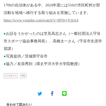
1700の自治体がある中、2024年度には510の市区町村が部
活動を地域へ移行する取り組みを実施しています。
https://www.youtube.com/watch?v=I85fvyYrhA4
●
お話をうかがったのは笠見高志さん（一般社団法人守谷
市スポーツ協会事務局長）、高橋太一さん（守谷市生涯学
習課）
●
写真提供／茨城県守谷市
●
協力／友添秀則（環太平洋大学大学院教授）
インタビュー
本誌
合わせて読みたい