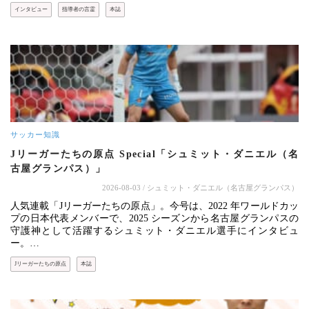
インタビュー
指導者の言霊
本誌
サッカー知識
Jリーガーたちの原点 Special「シュミット・ダニエル（名
古屋グランパス）」
2026-08-03
/ シュミット・ダニエル（名古屋グランパス）
人気連載「Jリーガーたちの原点」。今号は、2022 年ワールドカッ
プの日本代表メンバーで、2025 シーズンから名古屋グランパスの
守護神として活躍するシュミット・ダニエル選手にインタビュ
ー。…
Jリーガーたちの原点
本誌