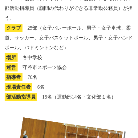
部活動指導員（顧問の代わりができる非常勤公務員）が担
う。
クラブ
25部（女子バレーボール、男子・女子卓球、柔
道、サッカー、女子バスケットボール、男子・女子ハンド
ボール、バドミントンなど）
場所
各中学校
運営
守谷市スポーツ協会
指導者
76名
現場責任者
6名
部活動指導員
15名（運動部14名・文化部１名）