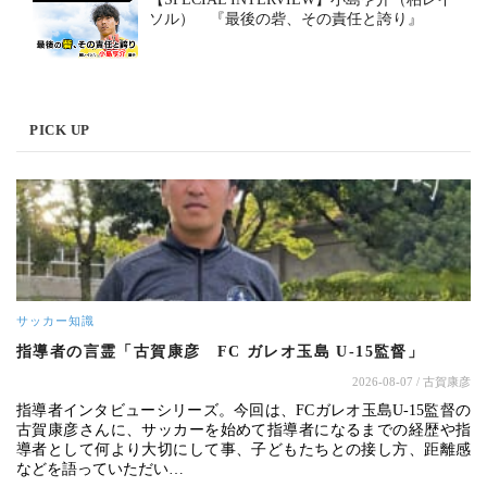
ソル） 『最後の砦、その責任と誇り』
PICK UP
サッカー知識
指導者の言霊「古賀康彦 FC ガレオ玉島 U-15監督」
2026-08-07
/ 古賀康彦
指導者インタビューシリーズ。今回は、FCガレオ玉島U-15監督の
古賀康彦さんに、サッカーを始めて指導者になるまでの経歴や指
導者として何より大切にして事、子どもたちとの接し方、距離感
などを語っていただい…