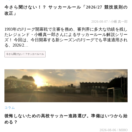
今さら聞けない！？ サッカールール「2026/27 競技規則の
改正」
2026-08-07
/ 小幡 真一郎
1993年のJリーグ開幕戦で主審を務め、審判界に多大な功績を残し
たレジェンド・小幡真一郎さんによるサッカールール解説シリー
ズ！ 今回は、今日開幕する新シーズンのJリーグでも早速適用され
る、2026/2…
今さら聞けない！？サッカールール
コラム
後悔しないための高校サッカー進路選び。準備はいつから始
める？
2026-08-06
/ MIHO