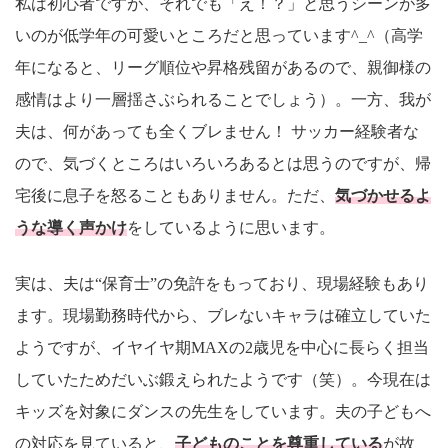
私は初心者ですが、それでも「え！？」と思うシーンが多
いのが低学年の可愛いところだと思っています^_^（高学
年になると、リーグ順位や昇格残留があるので、親御様の
感情はより一層揺さぶられることでしょう）。一方、我が
夫は、何があっても全くブレません！ サッカー経験者な
ので、気づくところはいろいろあるとは思うのですが、帰
宅後に息子を怒ることもありません。ただ、
気づかせるよ
うな導く声かけ
をしているように思います。
実は、夫は“保育士”の免許をもっており、現場経験もあり
ます。現場勤務時代から、ブレないキャラは確立していた
ようですが、イヤイヤ期MAXの2歳児を中心に長らく担当
していたためだいぶ鍛えられたようです（笑）。今現在は
キッズを対象にダンスの先生をしています。夫の子どもへ
の対応を見ていると、
子どものことを尊重している
が故