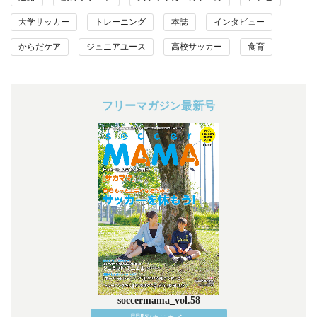
大学サッカー
トレーニング
本誌
インタビュー
からだケア
ジュニアユース
高校サッカー
食育
フリーマガジン最新号
soccermama_vol.58