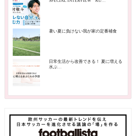
SPECIAL INTERVIEW KU…
暑い夏に負けない我が家の定番補食
日常生活から改善できる！ 夏に増える
水ぶ…