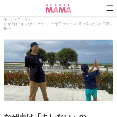
ホーム
»
コラム
»
なぜ夫は「キレない」のか？ 〜息子のペースに寄り添った夫の子育て
術〜