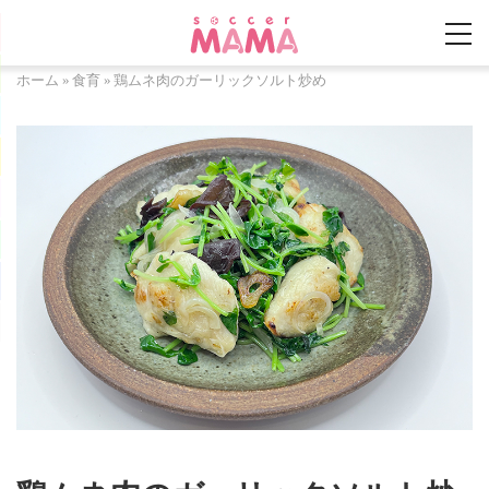
ホーム
»
食育
»
鶏ムネ肉のガーリックソルト炒め