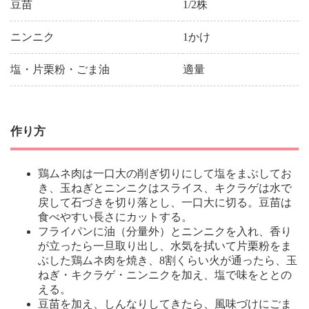
豆苗
1/2株
ニンニク
1かけ
塩・片栗粉・ごま油
適量
作り方
鶏ムネ肉は一口大の削ぎ切りにして塩をまぶしてお
き、玉ねぎとニンニクはスライス、キクラゲは水で
戻して石づきを切り落とし、一口大に切る。豆苗は
食べやすい長さにカットする。
フライパンに油（分量外）とニンニクを入れ、香り
が立ったら一旦取り出し、水気を拭いて片栗粉をま
ぶした鶏ムネ肉を焼き、8割くらい火が通ったら、玉
ねぎ・キクラゲ・ニンニクを加え、塩で味をととの
える。
豆苗を加え、しんなりしてきたら、風味づけにごま