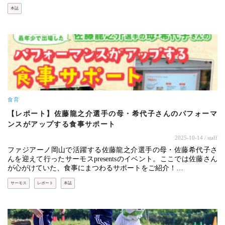
本誌
食育
【レポート】佐藤龍之介選手の母・希代子さんのパフォーマ
ンスがアップする食事サポート
2025-10-14
/ staff
ファジアーノ岡山で活躍する佐藤龍之介選手の母・佐藤希代子さ
んを迎えて行ったサーモスpresentsのイベント。ここでは佐藤さん
が心がけていた、食事にまつわるサポートをご紹介！…
サーモス
レポート
本誌