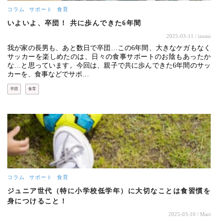
コラム
サポート
食育
いよいよ、卒団！ 共に歩んできた6年間
2025-03-11
/ izumi
我が家の長男も、あと数日で卒団…この6年間、大きなケガもなく
サッカーを楽しめたのは、日々の食事サポートのお陰もあったか
な…と思っています。今回は、親子で共に歩んできた6年間のサッ
カーを、食事などでサポ…
卒団
食育
コラム
サポート
食育
ジュニア世代（特に小学校低学年）に大切なことは食習慣を
身につけること！
2025-03-10
/ Mari