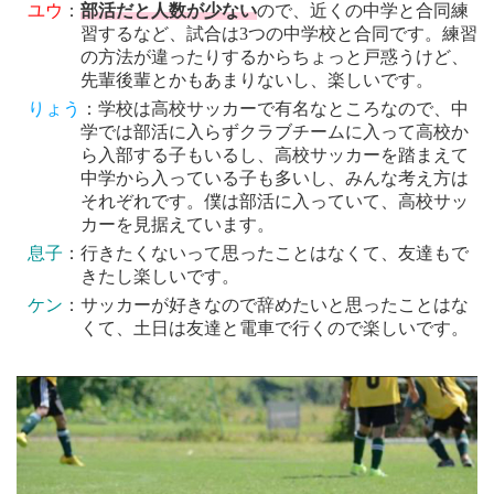
ユウ
：
部活だと人数が少ない
ので、近くの中学と合同練
習するなど、試合は3つの中学校と合同です。練習
の方法が違ったりするからちょっと戸惑うけど、
先輩後輩とかもあまりないし、楽しいです。
りょう
：学校は高校サッカーで有名なところなので、中
学では部活に入らずクラブチームに入って高校か
ら入部する子もいるし、高校サッカーを踏まえて
中学から入っている子も多いし、みんな考え方は
それぞれです。僕は部活に入っていて、高校サッ
カーを見据えています。
息子
：行きたくないって思ったことはなくて、友達もで
きたし楽しいです。
ケン
：サッカーが好きなので辞めたいと思ったことはな
くて、土日は友達と電車で行くので楽しいです。