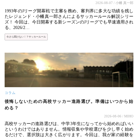
2026-08-07
/ 小幡 真一郎
1993年のJリーグ開幕戦で主審を務め、審判界に多大な功績を残し
たレジェンド・小幡真一郎さんによるサッカールール解説シリー
ズ！ 今回は、今日開幕する新シーズンのJリーグでも早速適用され
る、2026/2…
今さら聞けない！？サッカールール
コラム
後悔しないための高校サッカー進路選び。準備はいつから始
める？
2026-08-06
/ MIHO
高校サッカーの進路選びは、中学3年生になってから始めればいい
というわけではありません。情報収集や学校選びを少し早く始め
るだけで、選択肢は大きく広がります。今回は、我が家の経験を