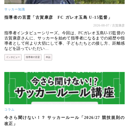
サッカー知識
指導者の言霊「古賀康彦 FC ガレオ玉島 U-15監督」
2026-08-07
/ 古賀康彦
指導者インタビューシリーズ。今回は、FCガレオ玉島U-15監督の
古賀康彦さんに、サッカーを始めて指導者になるまでの経歴や指
導者として何より大切にして事、子どもたちとの接し方、距離感
などを語っていただい…
インタビュー
指導者の言霊
本誌
コラム
今さら聞けない！？ サッカールール「2026/27 競技規則の
改正」