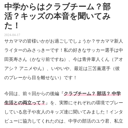
中学からはクラブチーム？部
活？キッズの本音を聞いてみ
た！
2024-04-17
サカママの皆様いかがお過ごしでしょうか？サカママ新人
ライターのみさっきーです！私の好きなサッカー選手は中
田英寿さん（かなり前ですね）、今は青井葦人くん（アオ
アシ？ アニメやん）、いやいや、最近は三笘薫選手（彼
のプレーから目を離せない）です！
今回は、前々回からの後編『
クラブチーム？ 部活？ 中学
生活との両立って？
』を、実際にそれぞれの環境でプレー
している息子や友人のキッズ達に聞いてみました！インタ
ビューに協力してくれたのは、中学の部活のユウ君、私立