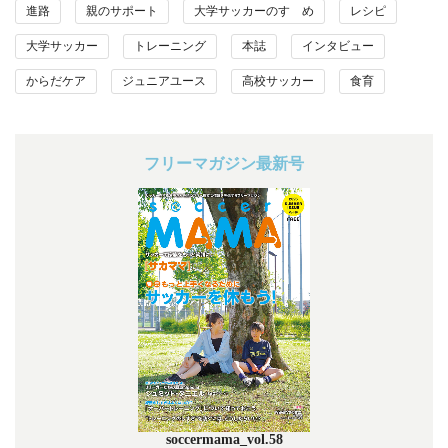
進路
親のサポート
大学サッカーのすゝめ
レシピ
大学サッカー
トレーニング
本誌
インタビュー
からだケア
ジュニアユース
高校サッカー
食育
フリーマガジン最新号
soccermama_vol.58