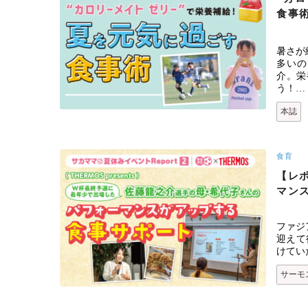
食事
暑さが
多いの
介。栄
う！…
本誌
食育
【レ
マン
ファジ
迎えて
けてい
サーモ