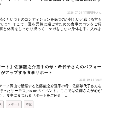
術
2026-07-24
/ 岡田明子さん
続くといつものコンディションを保つのが難しいと感じる方も
では？ そこで、夏を元気に過ごすための食事のコツをご紹
養と休養をしっかり摂って、ケガをしない身体を手に入れよ
ポート】佐藤龍之介選手の母・希代子さんのパフォー
スがアップする食事サポート
2025-10-14
/ staff
アーノ岡山で活躍する佐藤龍之介選手の母・佐藤希代子さんを
行ったサーモスpresentsのイベント。ここでは佐藤さんが心が
た、食事にまつわるサポートをご紹介！…
ス
レポート
本誌