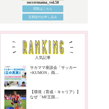
soccermama_vol.58
閲覧はこちら
定期送付お申し込み
人気記事
サカママ座談会「サッカー
×KUMON」両…
【環境（育成・キャリア）】
なぜ「MF王国…