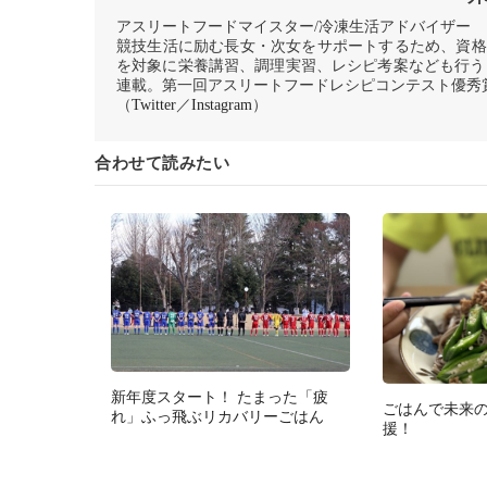
アスリートフードマイスター/冷凍生活アドバイザー
競技生活に励む長女・次女をサポートするため、資格
を対象に栄養講習、調理実習、レシピ考案なども行う
連載。第一回アスリートフードレシピコンテスト優秀
（
Twitter
／
Instagram
）
合わせて読みたい
新年度スタート！ たまった「疲
ごはんで未来
れ」ふっ飛ぶリカバリーごはん
援！