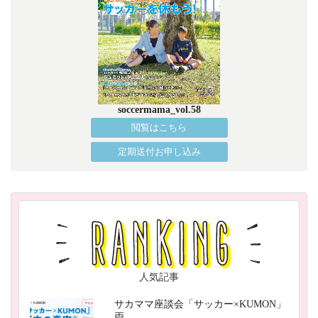
soccermama_vol.58
閲覧はこちら
定期送付お申し込み
人気記事
サカママ座談会「サッカー×KUMON」
両…