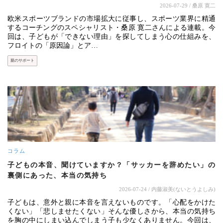
2026-07-29
/ 桑原 寛二
欧米スポーツブランドの市場拡大に従事し、スポーツ業界に精通
するコーチングのスペシャリスト・桑原 寛二さんによる連載。今
回は、子どもが「できない理由」を探してしまう心の仕組みを、
フロイトの「原因論」とア…
親のサポート
コラム
子どもの本音、聞けていますか？「サッカーを辞めたい」の
裏側にあった、本当の気持ち
2026-07-24
/ 内藤淑美(ないとうよしみ)
子どもは、意外と親に本音を言えないものです。「心配をかけた
くない」「悲しませたくない」そんな優しさから、本当の気持ち
を胸の中にしまい込んでしまう子も少なくありません。今回は、