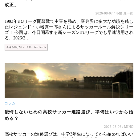
改正」
2026-08-07
/ 小幡 真一郎
1993年のJリーグ開幕戦で主審を務め、審判界に多大な功績を残し
たレジェンド・小幡真一郎さんによるサッカールール解説シリー
ズ！ 今回は、今日開幕する新シーズンのJリーグでも早速適用され
る、2026/2…
今さら聞けない！？サッカールール
コラム
後悔しないための高校サッカー進路選び。準備はいつから始
める？
2026-08-06
/ MIHO
高校サッカーの進路選びは、中学3年生になってから始めればいい