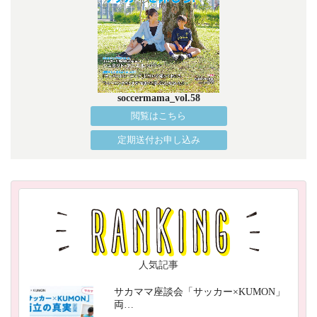
soccermama_vol.58
閲覧はこちら
定期送付お申し込み
人気記事
サカママ座談会「サッカー×KUMON」
両…