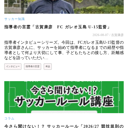
サッカー知識
指導者の言霊「古賀康彦 FC ガレオ玉島 U-15監督」
2026-08-07
/ 古賀康彦
指導者インタビューシリーズ。今回は、FCガレオ玉島U-15監督の
古賀康彦さんに、サッカーを始めて指導者になるまでの経歴や指
導者として何より大切にして事、子どもたちとの接し方、距離感
などを語っていただい…
インタビュー
指導者の言霊
本誌
コラム
今さら聞けない！？ サッカールール「2026/27 競技規則の