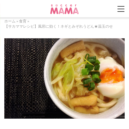
ホーム
»
食育
»
【サカママレシピ】風邪に効く！ネギとみぞれうどん★温玉のせ