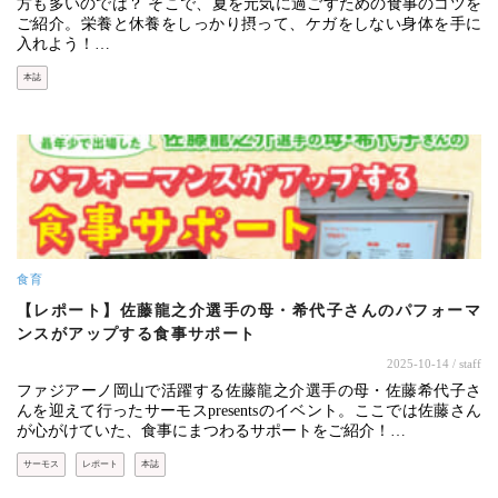
方も多いのでは？ そこで、夏を元気に過ごすための食事のコツを
ご紹介。栄養と休養をしっかり摂って、ケガをしない身体を手に
入れよう！…
本誌
食育
【レポート】佐藤龍之介選手の母・希代子さんのパフォーマ
ンスがアップする食事サポート
2025-10-14
/ staff
ファジアーノ岡山で活躍する佐藤龍之介選手の母・佐藤希代子さ
んを迎えて行ったサーモスpresentsのイベント。ここでは佐藤さん
が心がけていた、食事にまつわるサポートをご紹介！…
サーモス
レポート
本誌