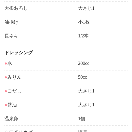
大根おろし
大さじ1
油揚げ
小1枚
長ネギ
1/2本
ドレッシング
●
水
200cc
●
みりん
50cc
●
白だし
大さじ1
●
醤油
大さじ1
温泉卵
1個