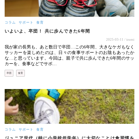
コラム
サポート
食育
いよいよ、卒団！ 共に歩んできた6年間
2025-03-11
/ izumi
我が家の長男も、あと数日で卒団…この6年間、大きなケガもなく
サッカーを楽しめたのは、日々の食事サポートのお陰もあったか
な…と思っています。今回は、親子で共に歩んできた6年間のサッ
カーを、食事などでサポ…
卒団
食育
コラム
サポート
食育
ジュニア世代（特に小学校低学年）に大切なことは食習慣を