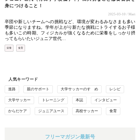
身につけること！
2025-03-10
/ Mari
卒団や新しいチームへの挑戦など、環境が変わるみなさまも多い
季節になりますね。学年が上がり新たな挑戦にトライするお子様
も多いこの時期、フィジカルが強くなるために栄養をしっかり摂
ってもらいたいジュニア世代…
栄養
食育
人気キーワード
進路
親のサポート
大学サッカーのすゝめ
レシピ
大学サッカー
トレーニング
本誌
インタビュー
からだケア
ジュニアユース
高校サッカー
食育
フリーマガジン最新号