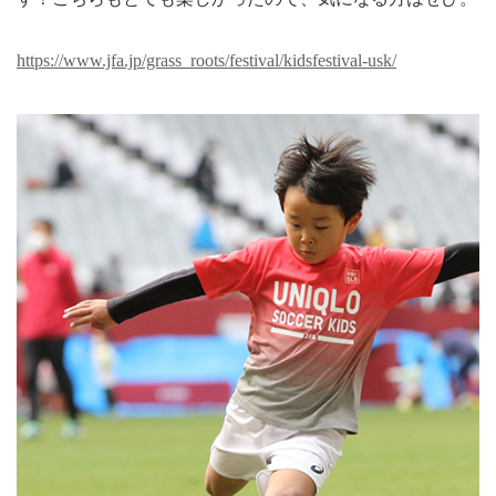
https://www.jfa.jp/grass_roots/festival/kidsfestival-usk/