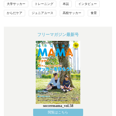
大学サッカー
トレーニング
本誌
インタビュー
からだケア
ジュニアユース
高校サッカー
食育
フリーマガジン最新号
soccermama_vol.58
閲覧はこちら