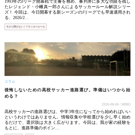
1993年のJリーグ開幕戦で主審を務め、審判界に多大な功績を残し
たレジェンド・小幡真一郎さんによるサッカールール解説シリー
ズ！ 今回は、今日開幕する新シーズンのJリーグでも早速適用され
る、2026/2…
今さら聞けない！？サッカールール
コラム
後悔しないための高校サッカー進路選び。準備はいつから始
める？
2026-08-06
/ MIHO
高校サッカーの進路選びは、中学3年生になってから始めればいい
というわけではありません。情報収集や学校選びを少し早く始め
るだけで、選択肢は大きく広がります。今回は、我が家の経験を
もとに、進路準備のポイン…