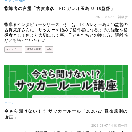
サッカー知識
指導者の言霊「古賀康彦 FC ガレオ玉島 U-15監督」
2026-08-07
/ 古賀康彦
指導者インタビューシリーズ。今回は、FCガレオ玉島U-15監督の
古賀康彦さんに、サッカーを始めて指導者になるまでの経歴や指
導者として何より大切にして事、子どもたちとの接し方、距離感
などを語っていただい…
インタビュー
指導者の言霊
本誌
コラム
今さら聞けない！？ サッカールール「2026/27 競技規則の
改正」
2026-08-07
/ 小幡 真一郎