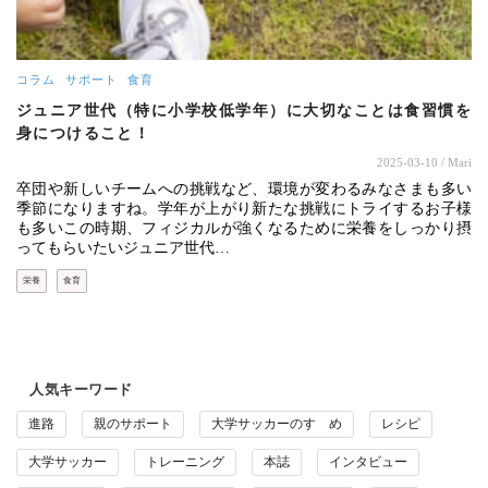
コラム
サポート
食育
ジュニア世代（特に小学校低学年）に大切なことは食習慣を
身につけること！
2025-03-10
/ Mari
卒団や新しいチームへの挑戦など、環境が変わるみなさまも多い
季節になりますね。学年が上がり新たな挑戦にトライするお子様
も多いこの時期、フィジカルが強くなるために栄養をしっかり摂
ってもらいたいジュニア世代…
栄養
食育
人気キーワード
進路
親のサポート
大学サッカーのすゝめ
レシピ
大学サッカー
トレーニング
本誌
インタビュー