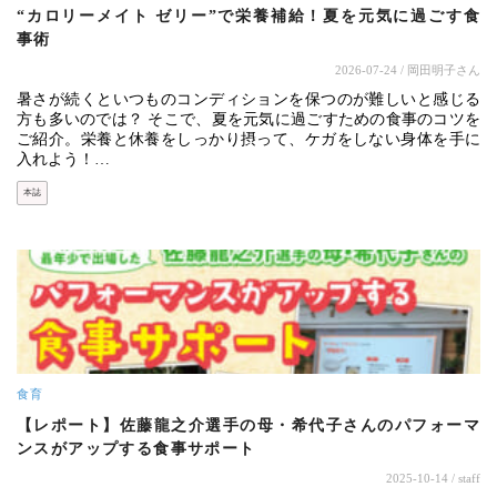
“カロリーメイト ゼリー”で栄養補給！夏を元気に過ごす食
事術
2026-07-24
/ 岡田明子さん
暑さが続くといつものコンディションを保つのが難しいと感じる
方も多いのでは？ そこで、夏を元気に過ごすための食事のコツを
ご紹介。栄養と休養をしっかり摂って、ケガをしない身体を手に
入れよう！…
本誌
食育
【レポート】佐藤龍之介選手の母・希代子さんのパフォーマ
ンスがアップする食事サポート
2025-10-14
/ staff