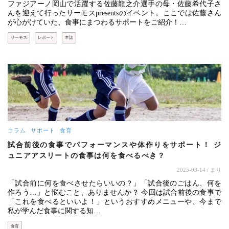
ファジアーノ岡山で活躍する佐藤龍之介選手の母・佐藤希代子さ
んを迎えて行ったサーモスpresentsのイベント。ここでは佐藤さん
が心がけていた、食事にまつわるサポートをご紹介！…
サーモス
レポート
本誌
コラム
サポート
食育
試合前後の食事でパフォーマンスや体作りをサポート！ ジ
ュニアアスリートの食事は何を食べるべき？
2025-03-14
/ まり
「試合前に何を食べさせたらいいの？」「試合後のごはん、何を
作ろう…」と悩むこと、ありませんか？ 今回は試合前後の食事で
「これを食べるといいよ！」というおすすめメニューや、今まで
私が学んだ食事に関する知…
食育