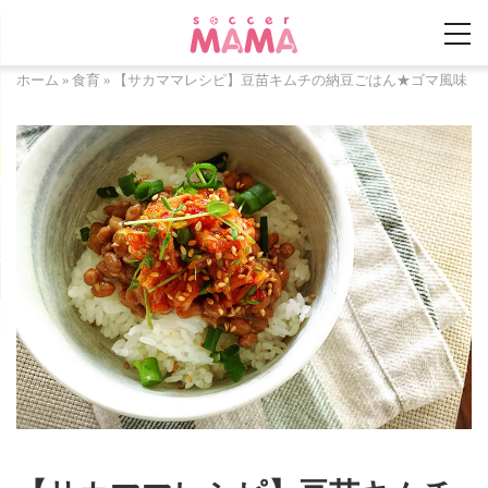
ホーム
»
食育
»
【サカママレシピ】豆苗キムチの納豆ごはん★ゴマ風味