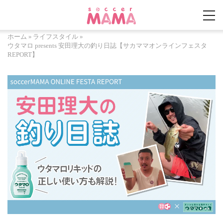
ホーム
»
ライフスタイル
»
ウタマロ presents 安田理大の釣り日誌【サカママオンラインフェスタ
REPORT】