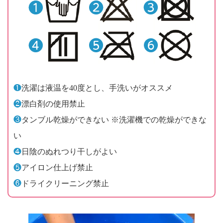
❶
洗濯は液温を40度とし、手洗いがオススメ
❷
漂白剤の使用禁止
❸
タンブル乾燥ができない ※洗濯機での乾燥ができな
い
❹
日陰のぬれつり干しがよい
❺
アイロン仕上げ禁止
❻
ドライクリーニング禁止