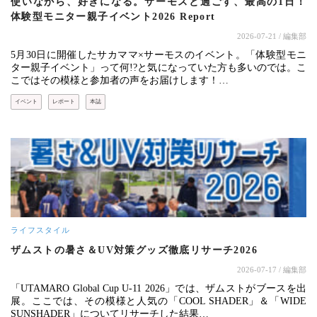
使いながら、好きになる。サーモスと過ごす、最高の1日！
体験型モニター親子イベント2026 Report
2026-07-21
/ 編集部
5月30日に開催したサカママ×サーモスのイベント。「体験型モニ
ター親子イベント」って何!?と気になっていた方も多いのでは。こ
こではその模様と参加者の声をお届けします！…
イベント
レポート
本誌
ライフスタイル
ザムストの暑さ＆UV対策グッズ徹底リサーチ2026
2026-07-17
/ 編集部
「UTAMARO Global Cup U-11 2026」では、ザムストがブースを出
展。ここでは、その模様と人気の「COOL SHADER」＆「WIDE
SUNSHADER」についてリサーチした結果…