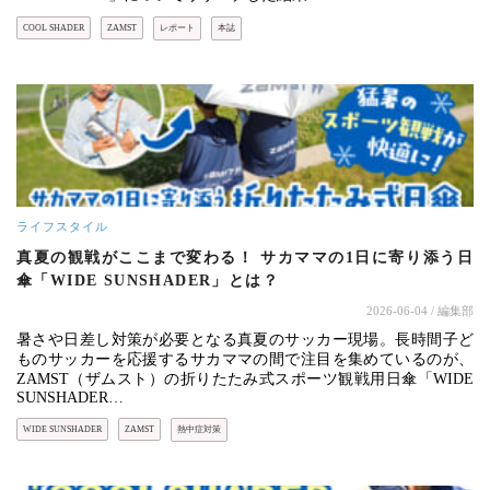
COOL SHADER
ZAMST
レポート
本誌
ライフスタイル
真夏の観戦がここまで変わる！ サカママの1日に寄り添う日
傘「WIDE SUNSHADER」とは？
2026-06-04
/ 編集部
暑さや日差し対策が必要となる真夏のサッカー現場。長時間子ど
ものサッカーを応援するサカママの間で注目を集めているのが、
ZAMST（ザムスト）の折りたたみ式スポーツ観戦用日傘「WIDE
SUNSHADER…
WIDE SUNSHADER
ZAMST
熱中症対策