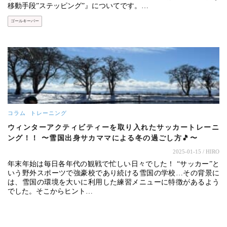
移動手段”ステッピング”』についてです。…
ゴールキーパー
コラム
トレーニング
ウィンターアクティビティーを取り入れたサッカートレーニ
ング！！ 〜雪国出身サカママによる冬の過ごし方🎵〜
2025-01-15
/ HIRO
年末年始は毎日各年代の観戦で忙しい日々でした！ “サッカー”と
いう野外スポーツで強豪校であり続ける雪国の学校…その背景に
は、雪国の環境を大いに利用した練習メニューに特徴があるよう
でした。そこからヒント…