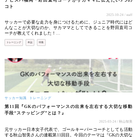
アビスパ福岡・野田直司コーチがサカママに伝えたい5つの
コト
2025-10-24
/ staff
サッカーで必要な走力を身につけるために、ジュニア時代にはど
んなことが大切なのか、サカママとしてできることを野田直司コ
ーチが教えてくれました！…
トレーニング
本誌
特集
サッカー知識
トレーニング
第11回『GKのパフォーマンスの出来を左右する大切な移動
手段“ステッピング”とは？』
2025-03-24
/ 秋山智美
元サッカー日本女子代表で、ゴールキーパーコーチとしても活動
する秋山智美さんの連載第11回目。今回のテーマは『GKの大切な