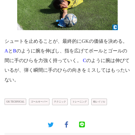
シュートを止めることが、最終的にGKの価値を決める。
A
と
B
のように腕を伸ばし、指を広げてボールとゴールの
間に手のひらを力強く持っていく。
C
のように腕は伸びて
いるが、弾く瞬間に手のひらの向きをミスしてはもったい
ない。
GK TECHNICAL
ゴールキーパー
テクニック
トレーニング
柏レイソル